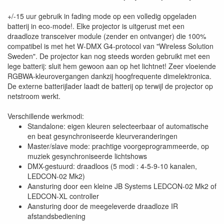
+/-15 uur gebruik in fading mode op een volledig opgeladen
batterij in eco-mode!. Elke projector is uitgerust met een
draadloze transceiver module (zender en ontvanger) die 100%
compatibel is met het W-DMX G4-protocol van "Wireless Solution
Sweden". De projector kan nog steeds worden gebruikt met een
lege batterij: sluit hem gewoon aan op het lichtnet! Zeer vloeiende
RGBWA-kleurovergangen dankzij hoogfrequente dimelektronica.
De externe batterijlader laadt de batterij op terwijl de projector op
netstroom werkt.
Verschillende werkmodi:
Standalone: eigen kleuren selecteerbaar of automatische
en beat gesynchroniseerde kleurveranderingen
Master/slave mode: prachtige voorgeprogrammeerde, op
muziek gesynchroniseerde lichtshows
DMX-gestuurd: draadloos (5 modi : 4-5-9-10 kanalen,
LEDCON-02 Mk2)
Aansturing door een kleine JB Systems LEDCON-02 Mk2 of
LEDCON-XL controller
Aansturing door de meegeleverde draadloze IR
afstandsbediening