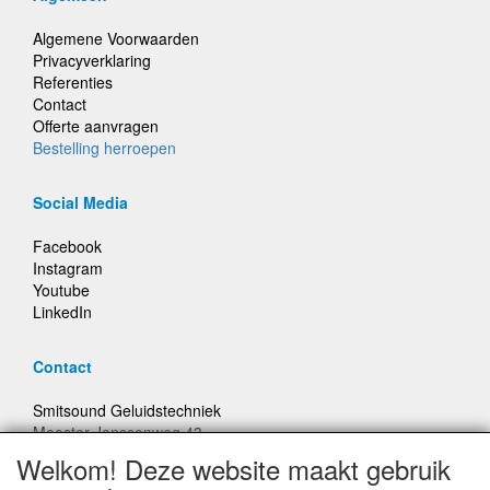
Algemene Voorwaarden
Privacyverklaring
Referenties
Contact
Offerte aanvragen
Bestelling herroepen
Social Media
Facebook
Instagram
Youtube
LinkedIn
Contact
Smitsound Geluidstechniek
Meester Janssenweg 43
5106 NA Dongen
Welkom! Deze website maakt gebruik
E-mail: info@smitsound.nl