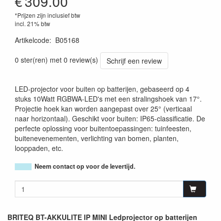
€
309.00
*Prijzen zijn inclusief btw
incl. 21% btw
Artikelcode
:
B05168
5420025651684
0 ster(ren) met 0 review(s)
Schrijf een review
LED-projector voor buiten op batterijen, gebaseerd op 4
stuks 10Watt RGBWA-LED's met een stralingshoek van 17°.
Projectie hoek kan worden aangepast over 25° (verticaal
naar horizontaal). Geschikt voor buiten: IP65-classificatie. De
perfecte oplossing voor buitentoepassingen: tuinfeesten,
buitenevenementen, verlichting van bomen, planten,
looppaden, etc.
Neem contact op voor de levertijd.
BRITEQ BT-AKKULITE IP MINI Ledprojector op batterijen