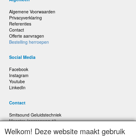
Algemene Voorwaarden
Privacyverklaring
Referenties
Contact
Offerte aanvragen
Bestelling herroepen
Social Media
Facebook
Instagram
Youtube
LinkedIn
Contact
Smitsound Geluidstechniek
Meester Janssenweg 43
5106 NA Dongen
Welkom! Deze website maakt gebruik
E-mail: info@smitsound.nl