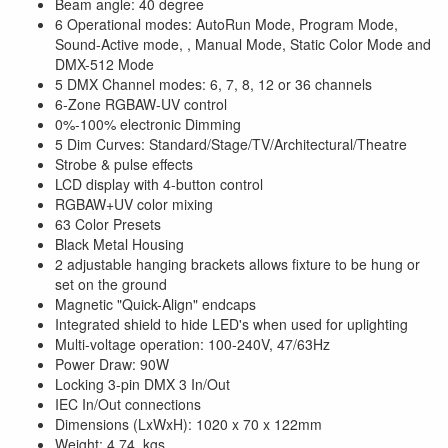
Beam angle: 40 degree
6 Operational modes: AutoRun Mode, Program Mode,
Sound-Active mode, , Manual Mode, Static Color Mode and
DMX-512 Mode
5 DMX Channel modes: 6, 7, 8, 12 or 36 channels
6-Zone RGBAW-UV control
0%-100% electronic Dimming
5 Dim Curves: Standard/Stage/TV/Architectural/Theatre
Strobe & pulse effects
LCD display with 4-button control
RGBAW+UV color mixing
63 Color Presets
Black Metal Housing
2 adjustable hanging brackets allows fixture to be hung or
set on the ground
Magnetic "Quick-Align" endcaps
Integrated shield to hide LED's when used for uplighting
Multi-voltage operation: 100-240V, 47/63Hz
Power Draw: 90W
Locking 3-pin DMX 3 In/Out
IEC In/Out connections
Dimensions (LxWxH): 1020 x 70 x 122mm
Weight: 4,74 kgs.