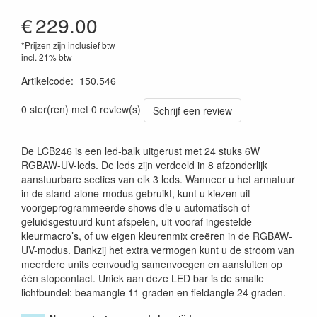
€
229.00
*Prijzen zijn inclusief btw
incl. 21% btw
Artikelcode
:
150.546
8715693355352
0 ster(ren) met 0 review(s)
Schrijf een review
De LCB246 is een led-balk uitgerust met 24 stuks 6W
RGBAW-UV-leds. De leds zijn verdeeld in 8 afzonderlijk
aanstuurbare secties van elk 3 leds. Wanneer u het armatuur
in de stand-alone-modus gebruikt, kunt u kiezen uit
voorgeprogrammeerde shows die u automatisch of
geluidsgestuurd kunt afspelen, uit vooraf ingestelde
kleurmacro’s, of uw eigen kleurenmix creëren in de RGBAW-
UV-modus. Dankzij het extra vermogen kunt u de stroom van
meerdere units eenvoudig samenvoegen en aansluiten op
één stopcontact. Uniek aan deze LED bar is de smalle
lichtbundel: beamangle 11 graden en fieldangle 24 graden.