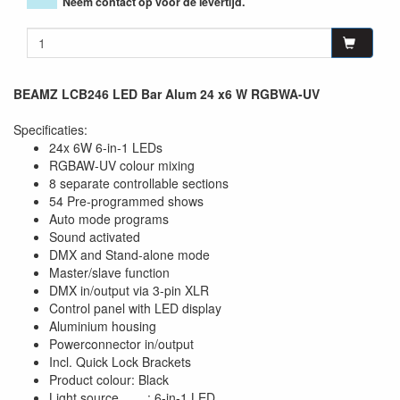
Neem contact op voor de levertijd.
BEAMZ LCB246 LED Bar Alum 24 x6 W RGBWA-UV
Specificaties:
24x 6W 6-in-1 LEDs
RGBAW-UV colour mixing
8 separate controllable sections
54 Pre-programmed shows
Auto mode programs
Sound activated
DMX and Stand-alone mode
Master/slave function
DMX in/output via 3-pin XLR
Control panel with LED display
Aluminium housing
Powerconnector in/output
Incl. Quick Lock Brackets
Product colour: Black
Light source : 6-in-1 LED