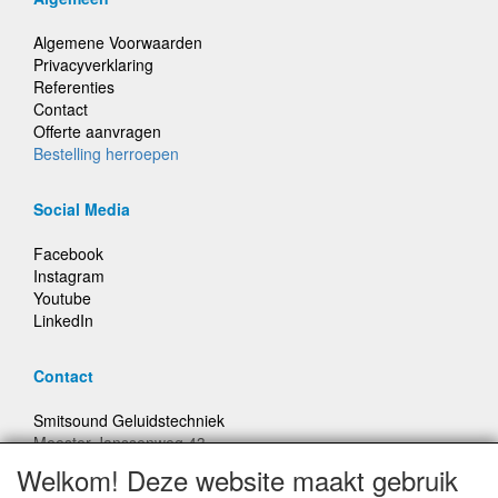
Algemene Voorwaarden
Privacyverklaring
Referenties
Contact
Offerte aanvragen
Bestelling herroepen
Social Media
Facebook
Instagram
Youtube
LinkedIn
Contact
Smitsound Geluidstechniek
Meester Janssenweg 43
5106 NA Dongen
Welkom! Deze website maakt gebruik
E-mail: info@smitsound.nl