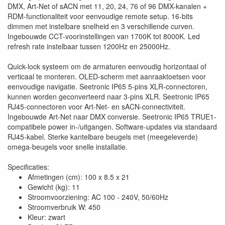
DMX, Art-Net of sACN met 11, 20, 24, 76 of 96 DMX-kanalen +
RDM-functionaliteit voor eenvoudige remote setup. 16-bits
dimmen met instelbare snelheid en 3 verschillende curven.
Ingebouwde CCT-voorinstellingen van 1700K tot 8000K. Led
refresh rate instelbaar tussen 1200Hz en 25000Hz.
Quick-lock systeem om de armaturen eenvoudig horizontaal of
verticaal te monteren. OLED-scherm met aanraaktoetsen voor
eenvoudige navigatie. Seetronic IP65 5-pins XLR-connectoren,
kunnen worden geconverteerd naar 3-pins XLR. Seetronic IP65
RJ45-connectoren voor Art-Net- en sACN-connectiviteit.
Ingebouwde Art-Net naar DMX conversie. Seetronic IP65 TRUE1-
compatibele power in-/uitgangen. Software-updates via standaard
RJ45-kabel. Sterke kantelbare beugels met (meegeleverde)
omega-beugels voor snelle installatie.
Specificaties:
Afmetingen (cm): 100 x 8.5 x 21
Gewicht (kg): 11
Stroomvoorziening: AC 100 - 240V, 50/60Hz
Stroomverbruik W: 450
Kleur: zwart