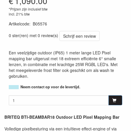
€
1,090.00
*Prijzen zijn inclusief btw
incl. 21% btw
Artikelcode
:
B05576
5420025655767
0 ster(ren) met 0 review(s)
Schrijf een review
Een veelzijdige outdoor (IP65) 1 meter lange LED Pixel
mapping bar uitgerust met 18 extreem efficiënte 6° smalle
lenzen, in combinatie met krachtige 25W RGBL LED's. Met
het meegeleverde frost filter ook geschikt om als wash te
gebruiken.
Neem contact op voor de levertijd.
BRITEQ BTI-BEAMBAR18 Outdoor LED Pixel Mapping Bar
Volledige pixelbesturing via een intuïtieve effect-engine of via