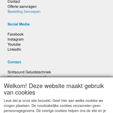
Contact
Offerte aanvragen
Bestelling herroepen
Social Media
Facebook
Instagram
Youtube
LinkedIn
Contact
Smitsound Geluidstechniek
Meester Janssenweg 43
5106 NA Dongen
Welkom! Deze website maakt gebruik
E-mail: info@smitsound.nl
van cookies
Telefoon: +31-(0)6-22256322
Leuk dat je onze site bezoekt. Geef hier aan welke cookies we
Bestellingen binnen Nederland, ongeacht gewicht, verstuurd
mogen plaatsen. De noodzakelijke cookies verzamelen geen
voor € 6,95
persoonsgegevens. De overige cookies helpen ons de site en je