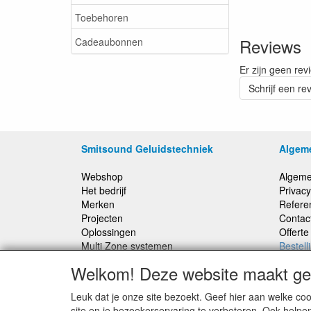
Toebehoren
Reviews
Cadeaubonnen
Er zijn geen rev
Schrijf een re
Smitsound Geluidstechniek
Algem
Webshop
Algeme
Het bedrijf
Privacy
Merken
Refere
Projecten
Contac
Oplossingen
Offert
Multi Zone systemen
Bestell
100 Volt systemen
Welkom! Deze website maakt geb
Onderhoud en Reparaties
Leuk dat je onze site bezoekt. Geef hier aan welke 
Bestellingen binnen Nederland, ongeacht gewicht
site en je bezoekerservaring te verbeteren. Ook helpe