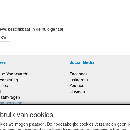
iews beschikbaar in de huidige taal
view
een
Social Media
ne Voorwaarden
Facebook
verklaring
Instagram
nties
Youtube
t
LinkedIn
e aanvragen
ing herroepen
ruik van cookies
cookies we mogen plaatsen. De noodzakelijke cookies verzamelen geen
,
Prijzen inclusief 21% BTW, tenzij anders vermeldt
n ze ons om onze producten beter bij je onder de aandacht te brengen.