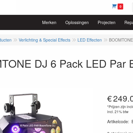
0
Merken
Oplossingen
Projecten
Repa
ducten
Verlichting & Special Effects
LED Effecten
BOOMTONE D
ONE DJ 6 Pack LED Par Ef
€
249.
*Prijzen zijn inc
incl. 21% btw
Artikelcode
: