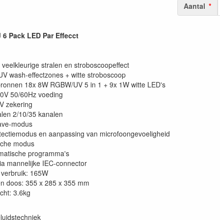
Aantal
 Pack LED Par Effecct
 veelkleurige stralen en stroboscoopeffect
 wash-effectzones + witte stroboscoop
bronnen 18x 8W RGBW/UV 5 in 1 + 9x 1W witte LED's
0V 50/60Hz voeding
V zekering
len 2/10/35 kanalen
lave-modus
ectiemodus en aanpassing van microfoongevoeligheid
sche modus
omatische programma's
ia mannelijke IEC-connector
verbruik: 165W
n doos: 355 x 285 x 355 mm
cht: 3.6kg
luidstechniek