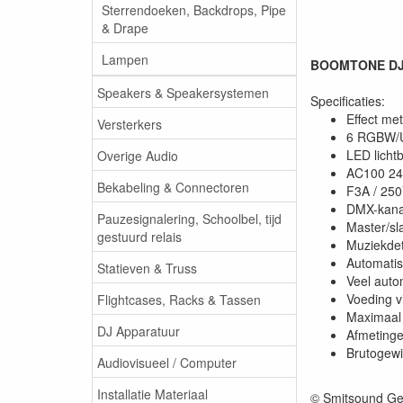
Sterrendoeken, Backdrops, Pipe
& Drape
Lampen
BOOMTONE DJ 6
Speakers & Speakersystemen
Specificaties:
Effect met
Versterkers
6 RGBW/UV
LED licht
Overige Audio
AC100 24
Bekabeling & Connectoren
F3A / 250
DMX-kana
Pauzesignalering, Schoolbel, tijd
Master/s
gestuurd relais
Muziekdet
Automati
Statieven & Truss
Veel aut
Voeding v
Flightcases, Racks & Tassen
Maximaal 
DJ Apparatuur
Afmetinge
Brutogewi
Audiovisueel / Computer
Installatie Materiaal
© Smitsound Ge