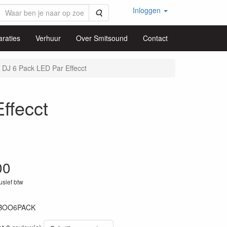
Inloggen
Zoeken
raties
Verhuur
Over Smitsound
Contact
J 6 Pack LED Par Effecct
fecct
00
lusief btw
BOO6PACK