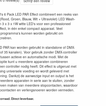
et 0 review(s)
Schrijf een review
s 6 Pack LED PAR Effect combineert een reeks van
ood, Groen, Blauw, Wit + Ultraviolet) LED Wash-
n 3 x 3 x 1W witte LED's voor een professioneel
fect, in één enkel compact apparaat. Veel
 programma's kunnen worden gebruikt om
 creëren.
D PAR kan worden gebruikt in standalone of DMX-
of 35 kanalen). Voor gebruik zonder DMX-controller
 tussen actieve en automatische modi. Met de
-optie kunt u meerdere apparaten combineren
en controller nodig heeft. Dit effect is uitgerust met
ing universele voeding en wordt geleverd met
ning. Dankzij de aanwezige input en output is het
eerdere apparaten in serie aan te sluiten, zonder
oeven maken van meerdere stopcontacten, waardoor
pcontacten en verlengsnoeren worden vermeden.
rraad. Direct leverbaar.