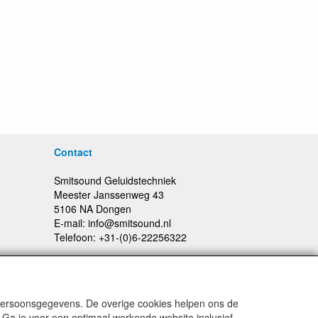
Contact
Smitsound Geluidstechniek
Meester Janssenweg 43
5106 NA Dongen
E-mail: info@smitsound.nl
Telefoon: +31-(0)6-22256322
 persoonsgegevens. De overige cookies helpen ons de
Prijswijzigingen en typefouten voorbehouden
 Ga je voor een optimaal werkende website inclusief