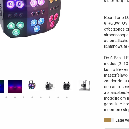
0 ster(ren) m
BoomTone DJ'
6 RGBW+UV (R
effectzones e
stroboscoopef
automatische
lichtshows te
De 6 Pack LE
modus (2, 10 
kunt u kiezen
master/slave
zonder dat u e
een auto-sens
afstandsbedie
mogelijk om m
gebruik te h
meerdere sto
Lage voo