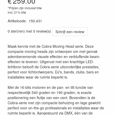
€
259.00
*Prijzen zijn inclusief btw
incl. 21% btw
Artikelcode
:
150.431
8715693341461
0 ster(ren) met 0 review(s)
Schrijf een review
Maak kennis met de Cobra Moving Head serie. Deze
compacte moving heads zijn ontworpen om met gemak
adembenemende visuele effecten en verbluffende beam-
effecten te leveren. Uitgerust met een krachtige LED-
lichtbron belooft de Cobra-serie uitzonderlijke prestaties,
perfect voor lichtontwerpers, DJ's, bands, clubs, bars en
installaties waar de ruimte beperkt is.
Met de 16-bits motoren en de pan- en tilt-functie van
respectievelijk 540 graden en 190 graden, is exacte
positionering een fluitje van een cent. Bovendien is de
Cobra-serie met zijn compacte behuizing en lage gewicht
perfect voor on-the-go professionals en installaties waar de
ruimte beperkt is. Aangestuurd via DMX, één van de