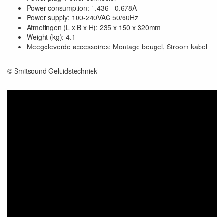
Power consumption: 1.436 - 0.678A
Power supply: 100-240VAC 50/60Hz
Afmetingen (L x B x H): 235 x 150 x 320mm
Weight (kg): 4.1
Meegeleverde accessoires: Montage beugel, Stroom kabel
© Smitsound Geluidstechniek