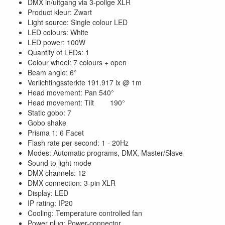
DMX in/uitgang via 3-polige XLR
Product kleur: Zwart
Light source: Single colour LED
LED colours: White
LED power: 100W
Quantity of LEDs: 1
Colour wheel: 7 colours + open
Beam angle: 6°
Verlichtingssterkte 191.917 lx @ 1m
Head movement: Pan 540°
Head movement: Tilt 190°
Static gobo: 7
Gobo shake
Prisma 1: 6 Facet
Flash rate per second: 1 - 20Hz
Modes: Automatic programs, DMX, Master/Slave
Sound to light mode
DMX channels: 12
DMX connection: 3-pin XLR
Display: LED
IP rating: IP20
Cooling: Temperature controlled fan
Power plug: Power-connector