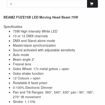
BEAMZ FUZE75B LED Moving Head Beam 75W
Specificaties:
75W High Intensity White LED
10 or 12 DMX channels
DMX and Stand-alone mode
Master/slave synchronization
Sound activated with adjustable sensitivity
Auto mode
Beam angle 2°
Fresnel lens
Gobo Wheel: 17x metal gobos + open
Gobo shake function
12 Colours + open
Rotatable 8 facet prism
0-100% Electronic Dimmer
Pan and Tilt Ranges: 360°, 540°, 630° pan / 90°, 180°,
270° tilt movement
Strobe: 1-11Hz