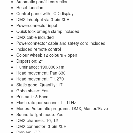
Automatic pan/tilt correction
Reset function
Control panel with LCD display
DMX in/output via 3-pin XLR
Powerconnector input
Quick lock omega clamp included
DMX cable included
Powerconnector cable and safety cord included
Included remote control
Colour wheel: 12 colours + open
Dispersion: 2°
Illuminance: 190.000lx1m
Head movement: Pan 630
Head movement: Tilt 270
Static gobo: Quantity: 17
Gobo shake: Yes
Prisma 1: 8 Facet
Flash rate per second: 1 - 11Hz
Modes: Automatic programs, DMX, Master/Slave
Sound to light mode: Yes
DMX channels: 10, 12
DMX connector: 3-pin XLR
Display: LCD