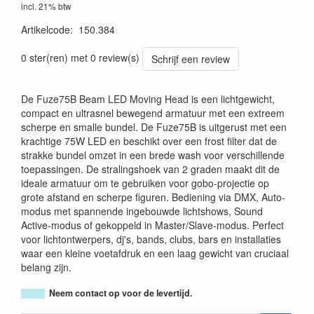
incl. 21% btw
Artikelcode
:
150.384
8715693309744
0 ster(ren) met 0 review(s)
Schrijf een review
De Fuze75B Beam LED Moving Head is een lichtgewicht,
compact en ultrasnel bewegend armatuur met een extreem
scherpe en smalle bundel. De Fuze75B is uitgerust met een
krachtige 75W LED en beschikt over een frost filter dat de
strakke bundel omzet in een brede wash voor verschillende
toepassingen. De stralingshoek van 2 graden maakt dit de
ideale armatuur om te gebruiken voor gobo-projectie op
grote afstand en scherpe figuren. Bediening via DMX, Auto-
modus met spannende ingebouwde lichtshows, Sound
Active-modus of gekoppeld in Master/Slave-modus. Perfect
voor lichtontwerpers, dj's, bands, clubs, bars en installaties
waar een kleine voetafdruk en een laag gewicht van cruciaal
belang zijn.
Neem contact op voor de levertijd.