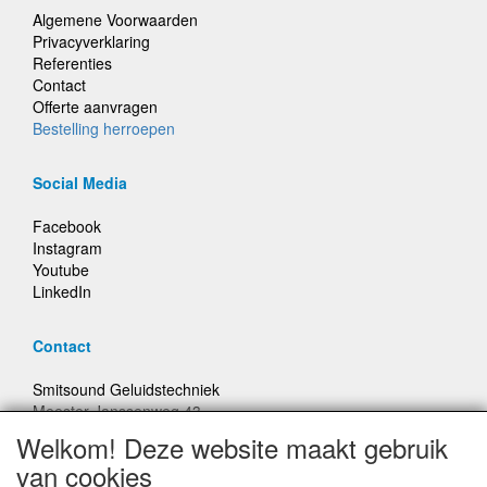
Algemene Voorwaarden
Privacyverklaring
Referenties
Contact
Offerte aanvragen
Bestelling herroepen
Social Media
Facebook
Instagram
Youtube
LinkedIn
Contact
Smitsound Geluidstechniek
Meester Janssenweg 43
5106 NA Dongen
Welkom! Deze website maakt gebruik
E-mail: info@smitsound.nl
van cookies
Telefoon: +31-(0)6-22256322