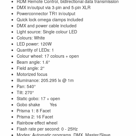
RDM Remote Control, bidirectional data transmission
DMX in/output via 3-pin and 5-pin XLR
Powerconnector TR1 in/output
Quick lock omega clamps included
DMX and power cable included
Light source: Single colour LED
Colours: White
LED power: 120W
Quantity of LEDs: 1
Colour wheel: 17 colours + open
Beam angle: 1.6°
Field angle: 2°
Motorized focus
Illuminance: 205.295 lx @ 1m
Pan: 540°
Tilt: 270°
Static gobo: 17 + open
Gobo shake Yes
Prisma 1: 8 Facet
Prisma 2: 16 Facet
Rainbow effect wheel
Flash rate per second: 0 - 25Hz
Modes: Automatic programs, DMX, Master/Slave