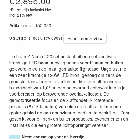
€
2,895.00
*Prijzen zijn inclusief btw
incl. 21% btw
Artikelcode
:
152.050
8715693343625
0 ster(ren) met 0 review(s)
Schrijf een review
De beamZ Nereid120 set bestaat uit een set van twee
krachtige LED beam moving heads voor binnen en buiten,
geleverd in een op maat gemaakte flightcase. Uitgerust met
een zeer krachtige 120W LED-bron, genoeg om zelfs de
grootste dansvloeren te verlichten. Met een ultrascherpe
bundelhoek van 1,6° en een betoverend gobowiel kun je je
voorbereiden op betoverende overlay-effecten. De
gemotoriseerde focus en de 2 afzonderlijk roterende
prisma's (8+16 facetten) verdelen de lichtbundel om een
groter gebied op een dansvloer of podium te bestrijken. Zeer
geschikt voor binnen- en buitenproducties, evenementen en
installaties die een grotere lichtopbrengst vereisen.
Neem contact op voor de levertijd.