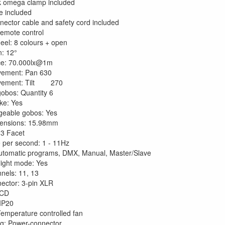
k omega clamp included
 included
ector cable and safety cord included
remote control
eel: 8 colours + open
n: 12°
ce: 70.000lx@1m
ement: Pan 630
vement: Tilt 270
gobos: Quantity 6
ke: Yes
geable gobos: Yes
ensions: 15.98mm
 3 Facet
e per second: 1 - 11Hz
tomatic programs, DMX, Manual, Master/Slave
light mode: Yes
els: 11, 13
ector: 3-pin XLR
LCD
 IP20
Temperature controlled fan
g: Power-connector