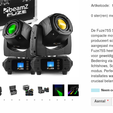
Artikelcode
:
87156933101
0 ster(ren) m
De Fuze75S S
compacte mov
produceert sc
aangepast me
Fuze75S heeft
voor geweldig
Bediening vi
lichtshows, S
modus. Perfec
installaties 
cruciaal belan
Neem co
Aantal