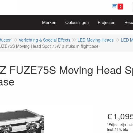
0
Merken
Oplossingen
Projecten
Repa
ducten
Verlichting & Special Effects
LED Moving Heads
LED M
E75S Moving Head Spot 75W 2 stuks in flightcase
 FUZE75S Moving Head Spo
case
€
1,09
*Prijzen zijn inc
incl. 21% btw