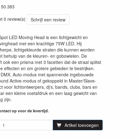
150.383
22
et 0 review(s)
Schrijf een review
pot LED Moving Head is een lichtgewicht en
inghead met een krachtige 75W LED. Hij
herpe, lichtgekleurde stralen die kunnen worden
t behulp van de kleuren- en gobowielen. De
 ook een prisma met 3 facetten dat de straal splitst
e effecten en om grotere gebieden te bestrijken.
a DMX, Auto-modus met spannende ingebouwde
ound Active-modus of gekoppeld in Master/Slave-
t voor lichtontwerpers, dj's, bands, clubs, bars en
waar een kleine voetafdruk en een laag gewicht van
g zijn.
ntact op voor de levertijd.
Artikel toevoegen