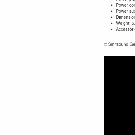
Power con
Power su
Dimension
Weight: 5
Accessori
© Smitsound Ge