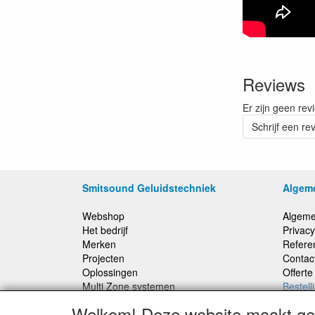
Reviews
Er zijn geen rev
Schrijf een re
Smitsound Geluidstechniek
Algem
Webshop
Algeme
Het bedrijf
Privacy
Merken
Refere
Projecten
Contac
Oplossingen
Offert
Multi Zone systemen
Bestell
100 Volt systemen
Welkom! Deze website maakt geb
Onderhoud en Reparaties