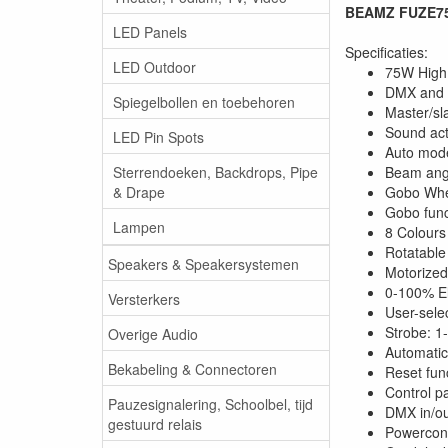
BEAMZ FUZE75
LED Panels
Specificaties:
LED Outdoor
75W High 
DMX and 
Spiegelbollen en toebehoren
Master/sl
Sound acti
LED Pin Spots
Auto mod
Sterrendoeken, Backdrops, Pipe
Beam ang
& Drape
Gobo Whee
Gobo func
Lampen
8 Colours
Rotatable
Speakers & Speakersystemen
Motorized
0-100% E
Versterkers
User-selec
Strobe: 1
Overige Audio
Automatic 
Bekabeling & Connectoren
Reset fun
Control p
Pauzesignalering, Schoolbel, tijd
DMX in/ou
gestuurd relais
Powerconn