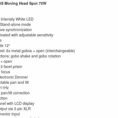
S Moving Head Spot 75W
Intensity White LED
Stand-alone mode
ave synchronization
vated with adjustable sensitivity
e
le 12°
l: 6x metal gobos + open (interchangeable)
tions: gobo shake and gobo rotation
 + open
 3 facet prism
 focus
lectronic Dimmer
table pan and tilt
-11Hz
pan/tilt correction
ction
anel with LCD display
tput via 3-pin XLR
ector input