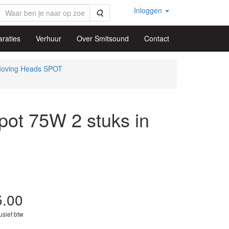
Inloggen
Zoeken
raties
Verhuur
Over Smitsound
Contact
oving Heads SPOT
t 75W 2 stuks in
5.00
lusief btw