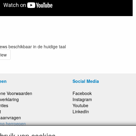
iews beschikbaar in de huidige taal
view
een
Social Media
ne Voorwaarden
Facebook
verklaring
Instagram
nties
Youtube
t
LinkedIn
e aanvragen
ing herroepen
ruik van cookies