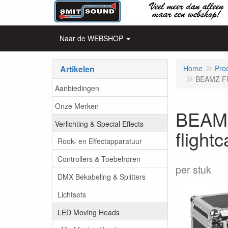
Naar de WEBSHOP
Artikelen
Home
Pro
BEAMZ FUZ
Aanbiedingen
Onze Merken
BEAMZ
Verlichting & Special Effects
flight
Rook- en Effectapparatuur
Controllers & Toebehoren
per stuk
DMX Bekabeling & Splitters
Lichtsets
LED Moving Heads