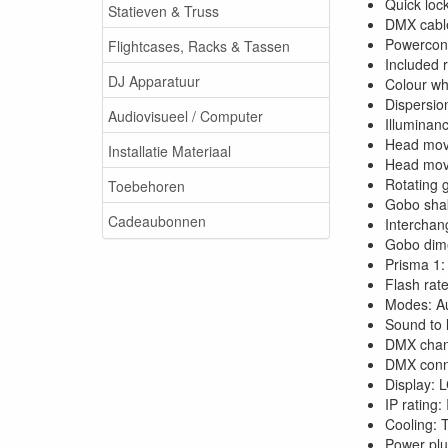
Quick loc
Statieven & Truss
DMX cable
Powerconn
Flightcases, Racks & Tassen
Included 
DJ Apparatuur
Colour wh
Dispersio
Audiovisueel / Computer
Illuminan
Head mov
Installatie Materiaal
Head mo
Rotating 
Toebehoren
Gobo sha
Cadeaubonnen
Interchan
Gobo dim
Prisma 1:
Flash rat
Modes: Au
Sound to 
DMX chann
DMX conn
Display: 
IP rating:
Cooling: 
Power plu