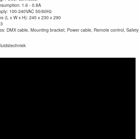
sumption: 1.6 - 0.8A
pply: 100-240VAC 50/60Hz
s (L x W x H): 245 x 230 x 290
.3
es: DMX cable, Mounting bracket, Power cable, Remote control, Safety
luidstechniek