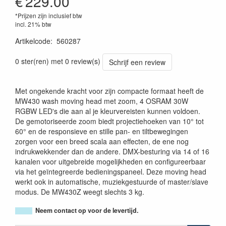
€
229.00
*Prijzen zijn inclusief btw
incl. 21% btw
Artikelcode
:
560287
3700166370661
0 ster(ren) met 0 review(s)
Schrijf een review
Met ongekende kracht voor zijn compacte formaat heeft de
MW430 wash moving head met zoom, 4 OSRAM 30W
RGBW LED's die aan al je kleurvereisten kunnen voldoen.
De gemotoriseerde zoom biedt projectiehoeken van 10° tot
60° en de responsieve en stille pan- en tiltbewegingen
zorgen voor een breed scala aan effecten, de ene nog
indrukwekkender dan de andere. DMX-besturing via 14 of 16
kanalen voor uitgebreide mogelijkheden en configureerbaar
via het geïntegreerde bedieningspaneel. Deze moving head
werkt ook in automatische, muziekgestuurde of master/slave
modus. De MW430Z weegt slechts 3 kg.
Neem contact op voor de levertijd.