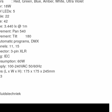
rs : Red, Green, Blue, Amber, White, Ultra Violet
r: 18W
of LEDs: 5
le: 22
e: 42
ce: 3.440 lx @ 1m
ement: Pan 540
vement: Tilt 180
utomatic programs, DMX
els: 11, 15
ector: 3-pin XLR
g: IEC
nsumption: 60W
pply: 100-240VAC 50/60Hz
s (L x W x H): 175 x 175 x 245mm
.3
luidstechniek