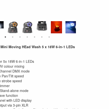
ini Moving HEad Wash 5 x 18W 6-in-1 LEDs
r 5x 18W 6-in-1 LEDs
 colour mixing
 Channel DMX mode
e Pan/Tilt speed
e strobe speed
Dimmer
Stand-alone mode
ave function
anel with LED display
tput via 3-pin XLR