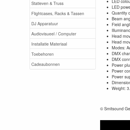
LED colou
Statieven & Truss
LED powe
Quantity 
Flightcases, Racks & Tassen
Beam ang
DJ Apparatuur
Field angl
Illuminan
Audiovisueel / Computer
Head mov
Head mo
Installatie Materiaal
Modes: A
DMX chann
Toebehoren
DMX conn
Cadeaubonnen
Power plu
Power co
Power su
Dimension
Weight: 3
© Smitsound Ge