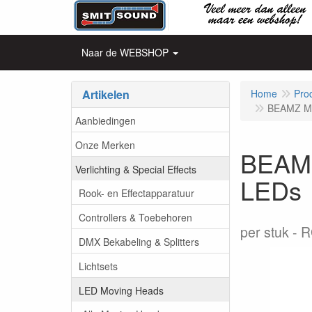
Naar de WEBSHOP
Artikelen
Home
Pro
BEAMZ MH
Aanbiedingen
Onze Merken
BEAMZ
Verlichting & Special Effects
LEDs
Rook- en Effectapparatuur
Controllers & Toebehoren
per stuk
R
DMX Bekabeling & Splitters
Lichtsets
LED Moving Heads