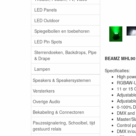
LED Panels
LED Outdoor
Spiegelbollen en toebehoren
LED Pin Spots
Sterrendoeken, Backdrops, Pipe
& Drape
BEAMZ MHL90 M
Lampen
Specificaties:
High powe
Speakers & Speakersystemen
RGBAW-UV
11 or 15
Versterkers
Adjustabl
Adjustabl
Overige Audio
0-100% 
Bekabeling & Connectoren
DMX and 
Master/Sl
Pauzesignalering, Schoolbel, tijd
Control p
gestuurd relais
DMX in/ou