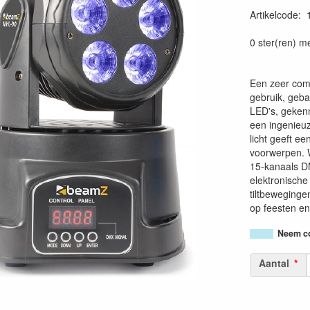
Artikelcode
:
87156932758
0 ster(ren) m
Een zeer com
gebruik, geb
LED's, geken
een ingenieuz
licht geeft ee
voorwerpen. 
15-kanaals D
elektronische
tiltbewegingen
op feesten e
Neem co
Aantal