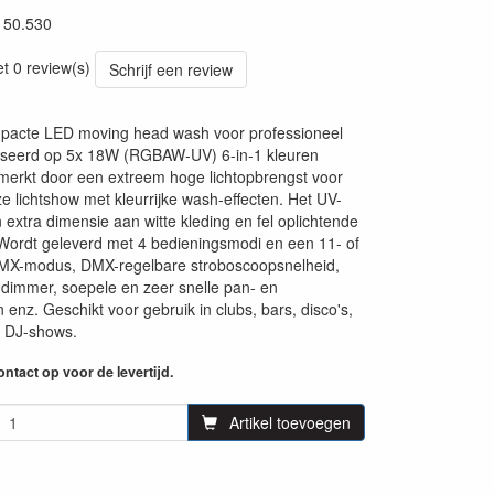
150.530
58
et 0 review(s)
Schrijf een review
pacte LED moving head wash voor professioneel
aseerd op 5x 18W (RGBAW-UV) 6-in-1 kleuren
merkt door een extreem hoge lichtopbrengst voor
e lichtshow met kleurrijke wash-effecten. Het UV-
n extra dimensie aan witte kleding en fel oplichtende
Wordt geleverd met 4 bedieningsmodi en een 11- of
MX-modus, DMX-regelbare stroboscoopsnelheid,
 dimmer, soepele en zeer snelle pan- en
 enz. Geschikt voor gebruik in clubs, bars, disco's,
n DJ-shows.
ntact op voor de levertijd.
Artikel toevoegen