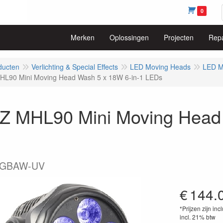
0
Merken
Oplossingen
Projecten
Repa
ducten
Verlichting & Special Effects
LED Moving Heads
LED M
L90 Mini Moving Head Wash 5 x 18W 6-in-1 LEDs
 MHL90 Mini Moving Head 
GBAW-UV
€
144.
*Prijzen zijn inc
incl. 21% btw