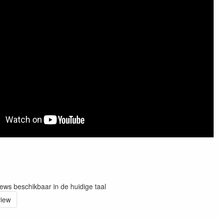
iews beschikbaar in de huidige taal
view