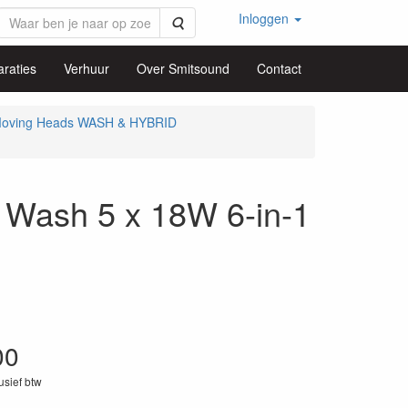
Inloggen
Zoeken
raties
Verhuur
Over Smitsound
Contact
oving Heads WASH & HYBRID
Wash 5 x 18W 6-in-1
00
lusief btw