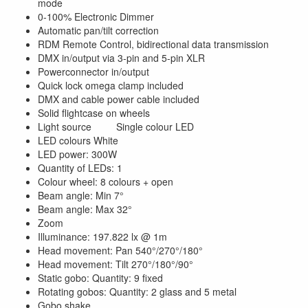
mode
0-100% Electronic Dimmer
Automatic pan/tilt correction
RDM Remote Control, bidirectional data transmission
DMX in/output via 3-pin and 5-pin XLR
Powerconnector in/output
Quick lock omega clamp included
DMX and cable power cable included
Solid flightcase on wheels
Light source Single colour LED
LED colours White
LED power: 300W
Quantity of LEDs: 1
Colour wheel: 8 colours + open
Beam angle: Min 7°
Beam angle: Max 32°
Zoom
Illuminance: 197.822 lx @ 1m
Head movement: Pan 540°/270°/180°
Head movement: Tilt 270°/180°/90°
Static gobo: Quantity: 9 fixed
Rotating gobos: Quantity: 2 glass and 5 metal
Gobo shake