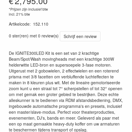
€
2,795.00
*Prijzen zijn inclusief btw
incl. 21% btw
Artikelcode
:
152.110
8715693336146
0 ster(ren) met 0 review(s)
Schrijf een review
De IGNITE300LED Kit is een set van 2 krachtige
Beam/Spot/Wash movingheads met een krachtige 300W
helderwitte LED-bron en supersoepele 3-fase motoren.
Uitgerust met 2 gobowielen, 2 effectwielen en een roterend
prisma met 3/8 facetten om verbluffende luchteffecten te
maken in 8 kleuren plus wit. Met de lineaire gemotoriseerde
zoom kunt u een straal tot 7° scherpstellen of tot 32° openen
om met gemak een groter gebied te bestrijken. Deze echte
alleskunner is te bedienen via RDM afstandsbediening, DMX,
ingebouwde automatische programma's en presets, inclusief
een master/slave-modus. Perfect voor theaterproducties,
evenementen, DJ's, bands en meer. Geleverd als paar met
een op maat gemaakte heavy-duty koffer om uw armaturen
te beschermen tijdens transport of opslag.