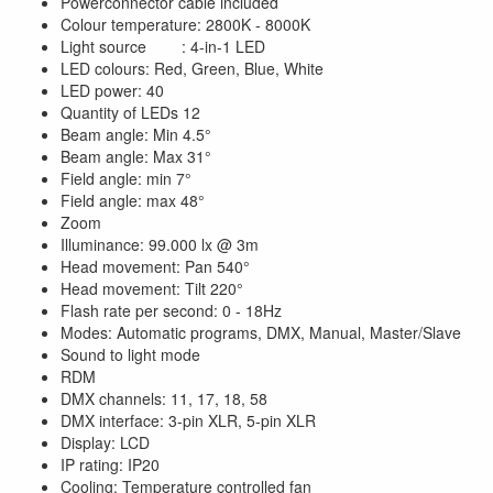
Powerconnector cable included
Colour temperature: 2800K - 8000K
Light source : 4-in-1 LED
LED colours: Red, Green, Blue, White
LED power: 40
Quantity of LEDs 12
Beam angle: Min 4.5°
Beam angle: Max 31°
Field angle: min 7°
Field angle: max 48°
Zoom
Illuminance: 99.000 lx @ 3m
Head movement: Pan 540°
Head movement: Tilt 220°
Flash rate per second: 0 - 18Hz
Modes: Automatic programs, DMX, Manual, Master/Slave
Sound to light mode
RDM
DMX channels: 11, 17, 18, 58
DMX interface: 3-pin XLR, 5-pin XLR
Display: LCD
IP rating: IP20
Cooling: Temperature controlled fan