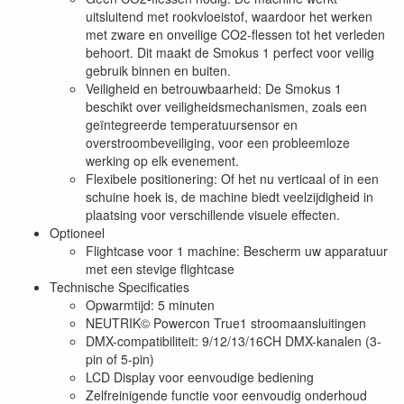
uitsluitend met rookvloeistof, waardoor het werken
met zware en onveilige CO2-flessen tot het verleden
behoort. Dit maakt de Smokus 1 perfect voor veilig
gebruik binnen en buiten.
Veiligheid en betrouwbaarheid: De Smokus 1
beschikt over veiligheidsmechanismen, zoals een
geïntegreerde temperatuursensor en
overstroombeveiliging, voor een probleemloze
werking op elk evenement.
Flexibele positionering: Of het nu verticaal of in een
schuine hoek is, de machine biedt veelzijdigheid in
plaatsing voor verschillende visuele effecten.
Optioneel
Flightcase voor 1 machine: Bescherm uw apparatuur
met een stevige flightcase
Technische Specificaties
Opwarmtijd: 5 minuten
NEUTRIK© Powercon True1 stroomaansluitingen
DMX-compatibiliteit: 9/12/13/16CH DMX-kanalen (3-
pin of 5-pin)
LCD Display voor eenvoudige bediening
Zelfreinigende functie voor eenvoudig onderhoud