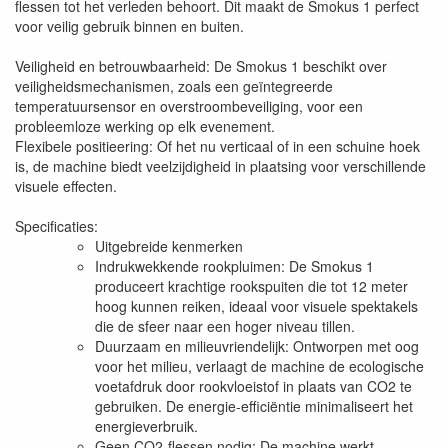
flessen tot het verleden behoort. Dit maakt de Smokus 1 perfect
voor veilig gebruik binnen en buiten.
Veiligheid en betrouwbaarheid: De Smokus 1 beschikt over
veiligheidsmechanismen, zoals een geïntegreerde
temperatuursensor en overstroombeveiliging, voor een
probleemloze werking op elk evenement.
Flexibele positieering: Of het nu verticaal of in een schuine hoek
is, de machine biedt veelzijdigheid in plaatsing voor verschillende
visuele effecten.
Specificaties:
Uitgebreide kenmerken
Indrukwekkende rookpluimen: De Smokus 1
produceert krachtige rookspuiten die tot 12 meter
hoog kunnen reiken, ideaal voor visuele spektakels
die de sfeer naar een hoger niveau tillen.
Duurzaam en milieuvriendelijk: Ontworpen met oog
voor het milieu, verlaagt de machine de ecologische
voetafdruk door rookvloeistof in plaats van CO2 te
gebruiken. De energie-efficiëntie minimaliseert het
energieverbruik.
Geen CO2-flessen nodig: De machine werkt