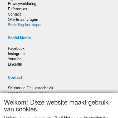
Privacyverklaring
Referenties
Contact
Offerte aanvragen
Bestelling herroepen
Social Media
Facebook
Instagram
Youtube
LinkedIn
Contact
Smitsound Geluidstechniek
Meester Janssenweg 43
5106 NA Dongen
Welkom! Deze website maakt gebruik
E-mail: info@smitsound.nl
van cookies
Telefoon: +31-(0)6-22256322
Leuk dat je onze site bezoekt. Geef hier aan welke cookies we