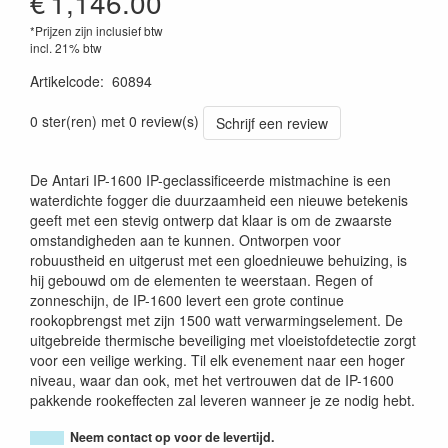
€
1,146.00
*Prijzen zijn inclusief btw
incl. 21% btw
Artikelcode
:
60894
8717748578365
0 ster(ren) met 0 review(s)
Schrijf een review
De Antari IP-1600 IP-geclassificeerde mistmachine is een
waterdichte fogger die duurzaamheid een nieuwe betekenis
geeft met een stevig ontwerp dat klaar is om de zwaarste
omstandigheden aan te kunnen. Ontworpen voor
robuustheid en uitgerust met een gloednieuwe behuizing, is
hij gebouwd om de elementen te weerstaan. Regen of
zonneschijn, de IP-1600 levert een grote continue
rookopbrengst met zijn 1500 watt verwarmingselement. De
uitgebreide thermische beveiliging met vloeistofdetectie zorgt
voor een veilige werking. Til elk evenement naar een hoger
niveau, waar dan ook, met het vertrouwen dat de IP-1600
pakkende rookeffecten zal leveren wanneer je ze nodig hebt.
Neem contact op voor de levertijd.