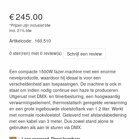
€
245.00
*Prijzen zijn inclusief btw
incl. 21% btw
Artikelcode
:
160.510
8715693264029
0 ster(ren) met 0 review(s)
Schrijf een review
Een compacte 1500W fazer-machine met een enorme
nevelproductie, waardoor hij ideaal is voor een
verscheidenheid aan toepassingen. De machine is ook in
staat om indien nodig continue een haze te produceren.
Uitgerust met DMX- en timerbesturing, een hoogwaardig
verwarmingselement, thermostatisch geregelde verwarming
en een grote ingebouwde vloeistoftank van 1.2 liter. Werkt
met normale rookvloeistof. Geleverd met afstandsbediening
met een kabel van 3 meter. Dus zowel stand alone te
gebruiken als aan te sturen via DMX.
Lage voorraad. Direct leverbaar.