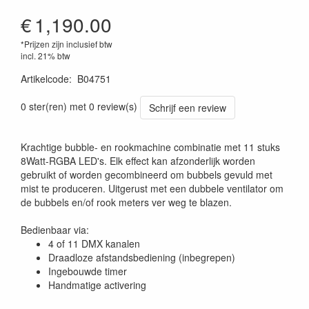
€
1,190.00
*Prijzen zijn inclusief btw
incl. 21% btw
Artikelcode
:
B04751
5420025647519
0 ster(ren) met 0 review(s)
Schrijf een review
Krachtige bubble- en rookmachine combinatie met 11 stuks
8Watt-RGBA LED's. Elk effect kan afzonderlijk worden
gebruikt of worden gecombineerd om bubbels gevuld met
mist te produceren. Uitgerust met een dubbele ventilator om
de bubbels en/of rook meters ver weg te blazen.
Bedienbaar via:
4 of 11 DMX kanalen
Draadloze afstandsbediening (inbegrepen)
Ingebouwde timer
Handmatige activering