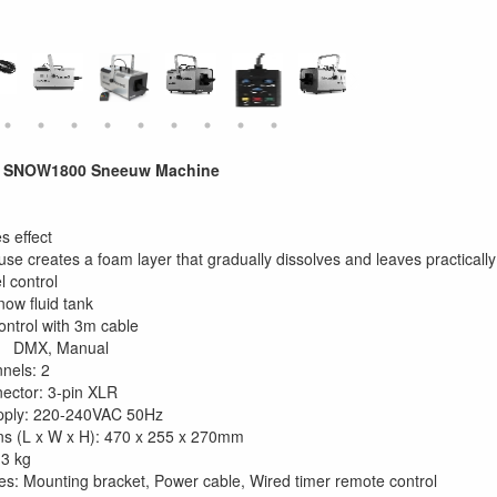
 SNOW1800 Sneeuw Machine
s effect
se creates a foam layer that gradually dissolves and leaves practically
l control
ow fluid tank
ntrol with 3m cable
DMX, Manual
nels: 2
ector: 3-pin XLR
pply: 220-240VAC 50Hz
s (L x W x H): 470 x 255 x 270mm
.3 kg
es: Mounting bracket, Power cable, Wired timer remote control