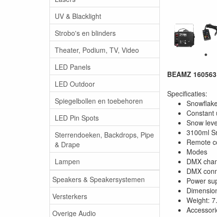
UV & Blacklight
Strobo's en blinders
Theater, Podium, TV, Video
LED Panels
BEAMZ 160563
LED Outdoor
Specificaties:
Spiegelbollen en toebehoren
Snowflake
Constant u
LED Pin Spots
Snow leve
3100ml Sn
Sterrendoeken, Backdrops, Pipe
Remote co
& Drape
Modes 
Lampen
DMX chan
DMX conn
Speakers & Speakersystemen
Power su
Dimension
Versterkers
Weight: 7
Accessori
Overige Audio