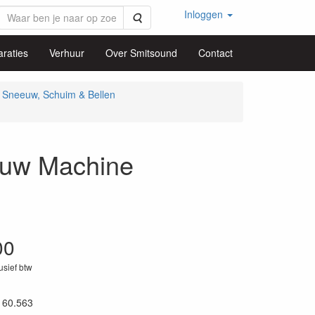
Inloggen
Zoeken
raties
Verhuur
Over Smitsound
Contact
Sneeuw, Schuim & Bellen
uw Machine
00
lusief btw
160.563