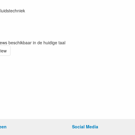
luidstechniek
iews beschikbaar in de huidige taal
view
een
Social Media