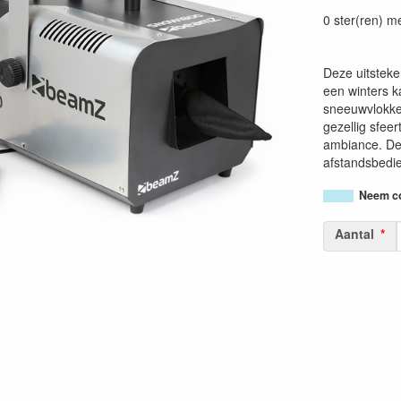
87156932640
0 ster(ren) m
Deze uitstek
een winters k
sneeuwvlokke
gezellig sfeer
ambiance. De
afstandsbedie
Neem co
Aantal