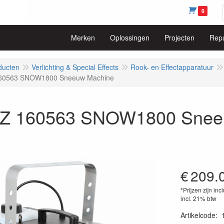
0
Merken
Oplossingen
Projecten
Repa
ducten
Verlichting & Special Effects
Rook- en Effectapparatuur
60563 SNOW1800 Sneeuw Machine
 160563 SNOW1800 Snee
€
209.
*Prijzen zijn inc
incl. 21% btw
Artikelcode
: