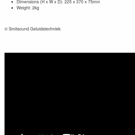
Dimensions (H x W x D): 225 x 370 x 75mm
Weight: 2kg
© Smitsound Geluidstechniek