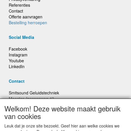
Referenties
Contact
Offerte aanvragen
Bestelling herroepen
Social Media
Facebook
Instagram
Youtube
LinkedIn
Contact
Smitsound Geluidstechniek
Meester Janssenweg 43
5106 NA Dongen
Welkom! Deze website maakt gebruik
E-mail: info@smitsound.nl
van cookies
Telefoon: +31-(0)6-22256322
Leuk dat je onze site bezoekt. Geef hier aan welke cookies we
Bestellingen binnen Nederland, ongeacht gewicht, verstuurd