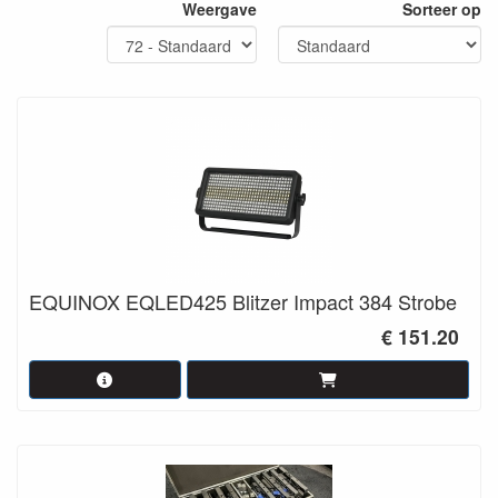
Weergave
Sorteer op
Blinders
zijn armaturen die, zoals de naam al aangeeft, in
korte tijd, een enorme lichtflits kunnen voortbrengen.
Letterlijk een verblindend effect. Indien gebruikt op de juiste
momenten in uw show zal uw publiek versteld staan.
Zowel stroboscopen als blinders zijn aan te sturen via een
controller
of te gebruiken met de ingebouwde programma's.
Neem eens
contact
op of kom eens lang voor verdere toelichting
van onze experts.
EQUINOX EQLED425 Blitzer Impact 384 Strobe
€ 151.20