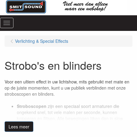
Menu
Verlichting & Special Effects
Strobo's en blinders
Voor een ultiem effect in uw lichtshow, mits gebruikt met mate en
op de juiste momenten, kunt u uw publiek verblinden met onze
stroboscopen en blinders.
Stroboscopen
zijn een speciaal soort armaturen die
ongekend snel, tot vele malen per seconde, kunnen
knipperen en flitsen. Alle bewegingen lijken dan in slow
motion te gaan. Stroboscopen komt u bijna overal tegen, in
Lees meer
elke lichtset, van klein tot groot. Overal toepasbaar: bij
concerten, in clubs en bars of zelfs bij een feestje thuis.