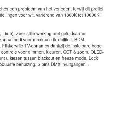
hes een probleem van het verleden, terwijl dit profiel
lingen voor wit, variërend van 1800K tot 10000K !
Lime). Zeer stille werking met geluidsarme
e kanaalmodi voor maximale flexibiliteit. RDM-
.. Flikkervrije TV-opnames dankzij de instelbare hoge
le controle voor dimmen, kleuren, CCT & zoom. OLED-
unt u kiezen tussen blackout en freeze mode. Lock
robuuste behuizing. 5-pins DMX in/uitgangen +