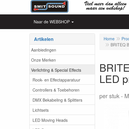
Naar de WEBSHOP
Artikelen
Home
Pro
BRITEQ B0
Aanbiedingen
Onze Merken
BRITE
Verlichting & Special Effects
LED pr
Rook- en Effectapparatuur
Controllers & Toebehoren
per stuk
M
DMX Bekabeling & Splitters
Lichtsets
LED Moving Heads