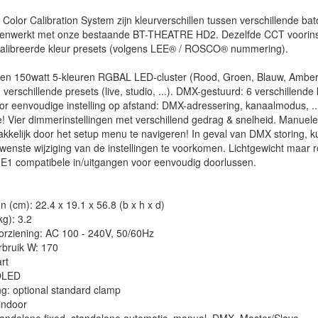
Color Calibration System zijn kleurverschillen tussen verschillende batc
enwerkt met onze bestaande BT-THEATRE HD2. Dezelfde CCT voorinstel
kalibreerde kleur presets (volgens LEE® / ROSCO® nummering).
n 150watt 5-kleuren RGBAL LED-cluster (Rood, Groen, Blauw, Amber, 
n verschillende presets (live, studio, ...). DMX-gestuurd: 6 verschillend
voor eenvoudige instelling op afstand: DMX-adressering, kanaalmodus, .
e! Vier dimmerinstellingen met verschillend gedrag & snelheid. Manue
kkelijk door het setup menu te navigeren! In geval van DMX storing, k
wenste wijziging van de instellingen te voorkomen. Lichtgewicht maar 
 compatibele in/uitgangen voor eenvoudig doorlussen.
 (cm): 22.4 x 19.1 x 56.8 (b x h x d)
kg): 3.2
rziening: AC 100 - 240V, 50/60Hz
bruik W: 170
rt
 OLED
ng: optional standard clamp
 indoor