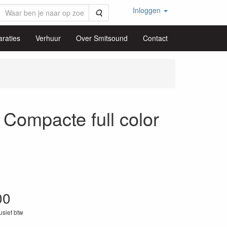
Inloggen
Zoeken
raties
Verhuur
Over Smitsound
Contact
ompacte full color
00
lusief btw