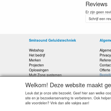
Reviews
Er zijn geen rev
Schrijf een re
Smitsound Geluidstechniek
Algem
Webshop
Algeme
Het bedrijf
Privacy
Merken
Refere
Projecten
Contac
Oplossingen
Offert
Multi Zone systemen
Bestell
100 Volt systemen
Welkom! Deze website maakt geb
Onderhoud en Reparaties
Leuk dat je onze site bezoekt. Geef hier aan welke 
Bestellingen binnen Nederland, ongeacht gewicht
site en je bezoekerservaring te verbeteren. Ook helpe
verstuurd voor € 6,95
alle voordelen? Vink dan alle vakjes aan!