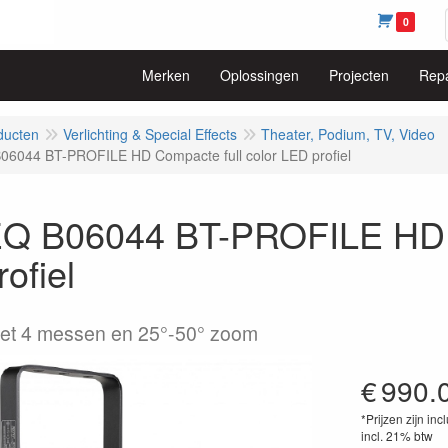
0
Merken
Oplossingen
Projecten
Repa
ducten
Verlichting & Special Effects
Theater, Podium, TV, Video
6044 BT-PROFILE HD Compacte full color LED profiel
Q B06044 BT-PROFILE HD C
ofiel
et 4 messen en 25°-50° zoom
€
990.
*Prijzen zijn inc
incl. 21% btw