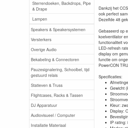
Sterrendoeken, Backdrops, Pipe
Dankzij het CCS 
& Drape
ook perfect sam
Lampen
Dezelfde 48 ge
Speakers & Speakersystemen
Gebaseerd op ee
koelventilator e
Versterkers
functionaliteit 
LED-refresh rat
Overige Audio
display om gema
Bekabeling & Connectoren
functie om onge
PowerCON TRUE1
Pauzesignalering, Schoolbel, tijd
gestuurd relais
Specificaties:
Afmetingen
Statieven & Truss
Gewicht (
Stroomvoo
Flightcases, Racks & Tassen
Stroomver
DJ Apparatuur
Kleur: zwa
Display:
Audiovisueel / Computer
Bevestigi
IP rating:
Installatie Materiaal