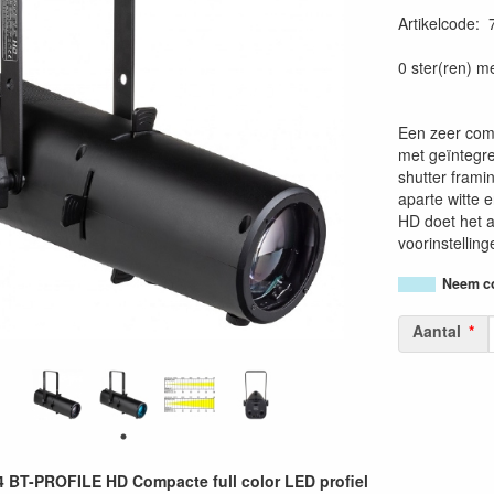
Artikelcode
:
54200256604
0 ster(ren) m
Een zeer comp
met geïntegr
shutter fram
aparte witte 
HD doet het 
voorinstellin
Neem co
Aantal
 BT-PROFILE HD Compacte full color LED profiel