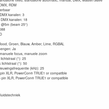
andalone fixed, standalone automatic, manual, DMX, Master/Slave
: DMX, RDM
erbaar
DMX kanalen: 3
DMX kanalen: 18
8 @5m (beam 25°)
088
ED
Rood, Groen, Blauw, Amber, Lime, RGBAL
mengen: Ja
 manuele focus, manuele zoom
lichtstraal (°): 25
lichtstraal (°): 50
ieuwingsfrequentie (kHz): 25
5 pin XLR, PowerCon® TRUE1 or compatible
5 pin XLR, PowerCon® TRUE1 or compatible
luidstechniek