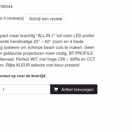
706044
40
et 0 review(s)
Schrijf een review
act maar krachtig "ALL-IN-1" full color LED profiel
eerde handmatige 25° ~ 50° zoom en 4 blade
ing systeem om scherpe beam cuts te maken. Geen
en gekleurde projectoren meer nodig, BT-PROFILE
allemaal. Perfect WIT met hoge CRI > 90Ra en CCT
gen. Rijke KLEUR selectie met kleur presets!
ntact op voor de levertijd.
Artikel toevoegen