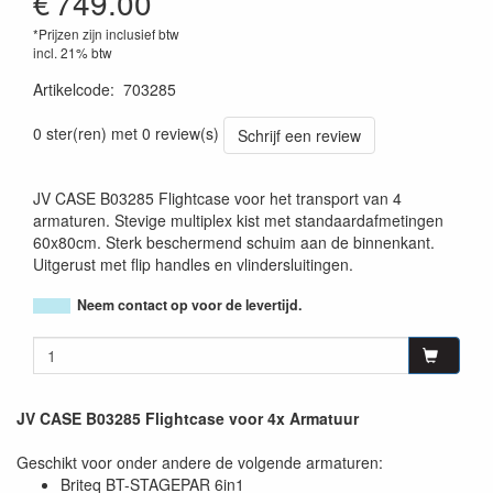
€
749.00
*Prijzen zijn inclusief btw
incl. 21% btw
Artikelcode
:
703285
5420025632850
0 ster(ren) met 0 review(s)
Schrijf een review
JV CASE B03285 Flightcase voor het transport van 4
armaturen. Stevige multiplex kist met standaardafmetingen
60x80cm. Sterk beschermend schuim aan de binnenkant.
Uitgerust met flip handles en vlindersluitingen.
Neem contact op voor de levertijd.
JV CASE B03285 Flightcase voor 4x Armatuur
Geschikt voor onder andere de volgende armaturen:
Briteq BT-STAGEPAR 6in1