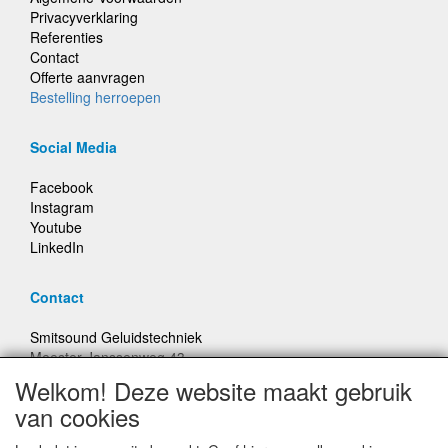
Privacyverklaring
Referenties
Contact
Offerte aanvragen
Bestelling herroepen
Social Media
Facebook
Instagram
Youtube
LinkedIn
Contact
Smitsound Geluidstechniek
Meester Janssenweg 43
5106 NA Dongen
Welkom! Deze website maakt gebruik
E-mail: info@smitsound.nl
van cookies
Telefoon: +31-(0)6-22256322