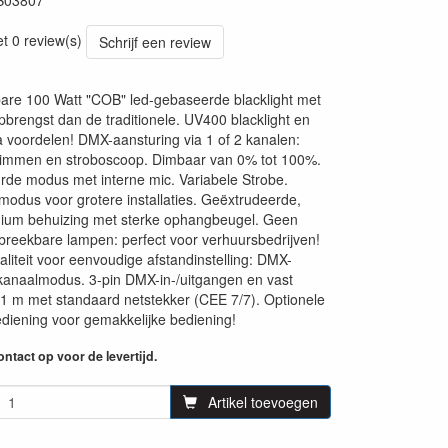
B03807
74
et 0 review(s)
Schrijf een review
are 100 Watt "COB" led-gebaseerde blacklight met
brengst dan de traditionele. UV400 blacklight en
a voordelen! DMX-aansturing via 1 of 2 kanalen:
dimmen en stroboscoop. Dimbaar van 0% tot 100%.
rde modus met interne mic. Variabele Strobe.
modus voor grotere installaties. Geëxtrudeerde,
nium behuizing met sterke ophangbeugel. Geen
l breekbare lampen: perfect voor verhuursbedrijven!
liteit voor eenvoudige afstandinstelling: DMX-
kanaalmodus. 3-pin DMX-in-/uitgangen en vast
1 m met standaard netstekker (CEE 7/7). Optionele
diening voor gemakkelijke bediening!
ntact op voor de levertijd.
Artikel toevoegen