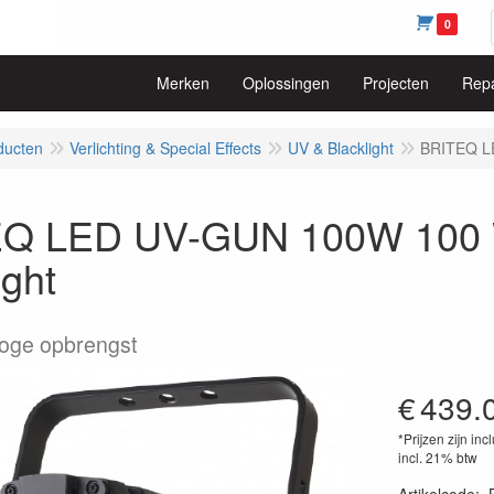
0
Merken
Oplossingen
Projecten
Repa
ducten
Verlichting & Special Effects
UV & Blacklight
BRITEQ LE
Q LED UV-GUN 100W 100 
ight
oge opbrengst
€
439.
*Prijzen zijn inc
incl. 21% btw