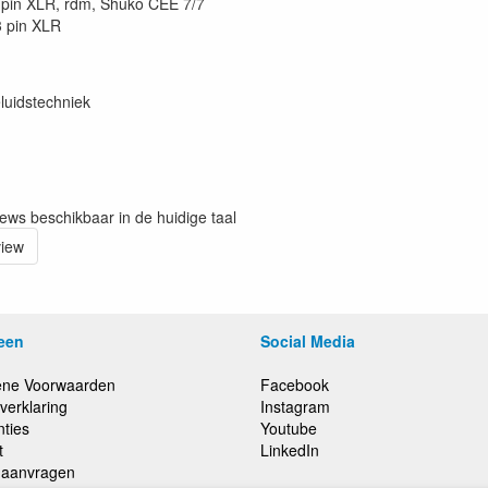
 pin XLR, rdm, Shuko CEE 7/7
3 pin XLR
luidstechniek
iews beschikbaar in de huidige taal
view
een
Social Media
ne Voorwaarden
Facebook
verklaring
Instagram
nties
Youtube
t
LinkedIn
e aanvragen