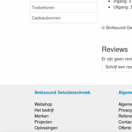
Ingang: 3
Uitgang: 
Toebehoren
Cadeaubonnen
© Smitsound Ge
Reviews
Er zijn geen rev
Schrijf een re
Smitsound Geluidstechniek
Algem
Webshop
Algeme
Het bedrijf
Privacy
Merken
Refere
Projecten
Contac
Oplossingen
Offert