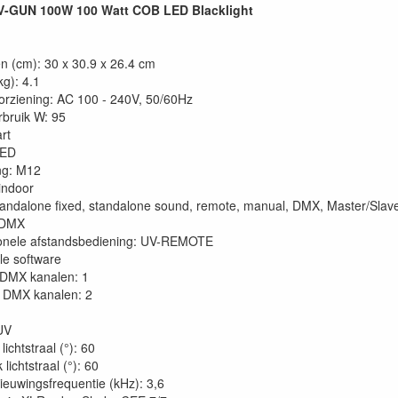
-GUN 100W 100 Watt COB LED Blacklight
n (cm): 30 x 30.9 x 26.4 cm
kg): 4.1
rziening: AC 100 - 240V, 50/60Hz
bruik W: 95
rt
LED
ng: M12
 indoor
andalone fixed, standalone sound, remote, manual, DMX, Master/Slav
 DMX
ionele afstandsbediening: UV-REMOTE
e software
DMX kanalen: 1
DMX kanalen: 2
UV
lichtstraal (°): 60
lichtstraal (°): 60
ieuwingsfrequentie (kHz): 3,6