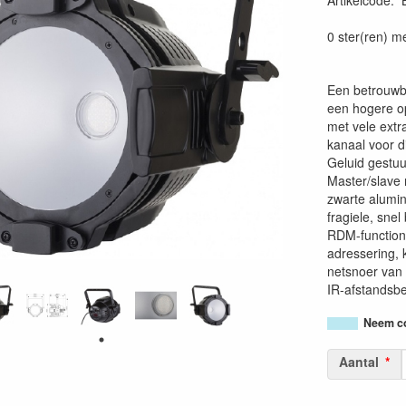
Artikelcode
:
54200256380
0 ster(ren) m
Een betrouwb
een hogere op
met vele extr
kanaal voor 
Geluid gestuu
Master/slave 
zwarte alumi
fragiele, sne
RDM-functiona
adressering, 
netsnoer van 
IR-afstandsbe
Neem co
Aantal