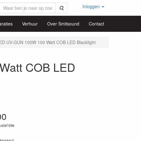
Inloggen
Zoeken
raties
Verhuur
Over Smitsound
Contact
D UV-GUN 100W 100 Watt COB LED Blacklight
Watt COB LED
00
lusief btw