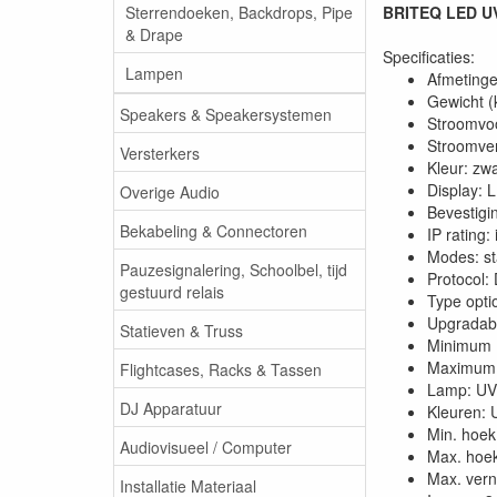
Sterrendoeken, Backdrops, Pipe
BRITEQ LED UV
& Drape
Specificaties:
Lampen
Afmetinge
Gewicht (
Speakers & Speakersystemen
Stroomvoo
Stroomver
Versterkers
Kleur: zwa
Display: 
Overige Audio
Bevestigi
Bekabeling & Connectoren
IP rating:
Modes: st
Pauzesignalering, Schoolbel, tijd
Protocol:
gestuurd relais
Type opt
Upgradabl
Statieven & Truss
Minimum 
Maximum 
Flightcases, Racks & Tassen
Lamp: UV
DJ Apparatuur
Kleuren: 
Min. hoek 
Audiovisueel / Computer
Max. hoek 
Max. vern
Installatie Materiaal