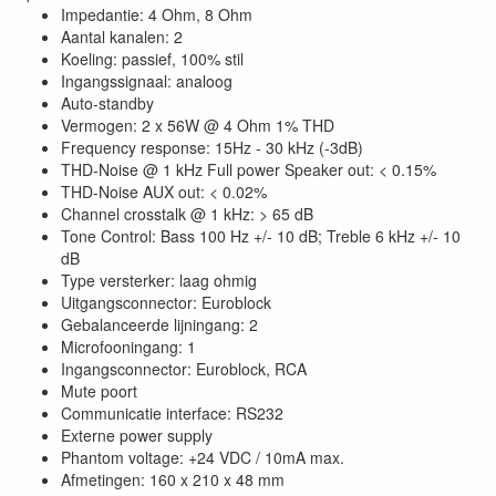
Impedantie: 4 Ohm, 8 Ohm
Aantal kanalen: 2
Koeling: passief, 100% stil
Ingangssignaal: analoog
Auto-standby
Vermogen: 2 x 56W @ 4 Ohm 1% THD
Frequency response: 15Hz - 30 kHz (-3dB)
THD-Noise @ 1 kHz Full power Speaker out: < 0.15%
THD-Noise AUX out: < 0.02%
Channel crosstalk @ 1 kHz: > 65 dB
Tone Control: Bass 100 Hz +/- 10 dB; Treble 6 kHz +/- 10
dB
Type versterker: laag ohmig
Uitgangsconnector: Euroblock
Gebalanceerde lijningang: 2
Microfooningang: 1
Ingangsconnector: Euroblock, RCA
Mute poort
Communicatie interface: RS232
Externe power supply
Phantom voltage: +24 VDC / 10mA max.
Afmetingen: 160 x 210 x 48 mm