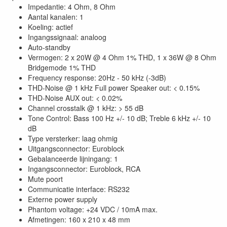
Impedantie: 4 Ohm, 8 Ohm
Aantal kanalen: 1
Koeling: actief
Ingangssignaal: analoog
Auto-standby
Vermogen: 2 x 20W @ 4 Ohm 1% THD, 1 x 36W @ 8 Ohm
Bridgemode 1% THD
Frequency response: 20Hz - 50 kHz (-3dB)
THD-Noise @ 1 kHz Full power Speaker out: < 0.15%
THD-Noise AUX out: < 0.02%
Channel crosstalk @ 1 kHz: > 55 dB
Tone Control: Bass 100 Hz +/- 10 dB; Treble 6 kHz +/- 10
dB
Type versterker: laag ohmig
Uitgangsconnector: Euroblock
Gebalanceerde lijningang: 1
Ingangsconnector: Euroblock, RCA
Mute poort
Communicatie interface: RS232
Externe power supply
Phantom voltage: +24 VDC / 10mA max.
Afmetingen: 160 x 210 x 48 mm