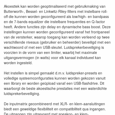
Akoestiek kan worden geoptimaliseerd met gebruikmaking van
Butterworth-, Bessel- en Linkwitz-Riley-filters met instelbare roll-
off die kunnen worden geconfigureerd als low/high- en bandpass
en de 7-bands equalizer die instelbare frequenties en Q-factor
heeft. Andere functies zijn delay en dynamische bass boost. Deze
instellingen kunnen worden geconfigureerd vanaf het frontpaneel
van de versterker, waarop toegang kan worden verleend op twee
verschillende niveaus (gebruiker en beheerder) beveiligd met een
wachtwoord of met een USB-sleutel. Luidsprekerbeveiliging is
voorzien in de vorm van een limiter, waarbij het maximale
uitgangsvermogen (in watts) voor elk kanaal individueel kan
worden ingesteld.
Het instellen is simpel gemaakt d.m.v. luidspreker-presets en
volledige systeemconfiguraties kunnen worden gekozen vanuit
een library en worden geüpload vanaf een USB-flashdrive. Dit
waarborgt de beste akoestische prestaties met een waterdichte
luidsprekerbeveiliging.
De inputmatrix gecombineerd met XLR- en klem-aansluitingen
biedt een geweldige flexibiliteit en compatibiliteit qua ingangen.
De uitgangen zijn uitgevoerd met speakon- en klem-