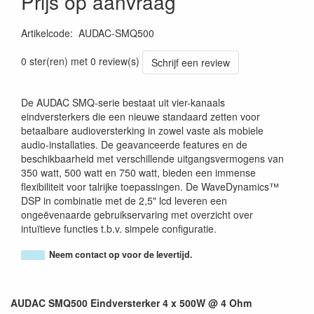
Prijs op aanvraag
Artikelcode
:
AUDAC-SMQ500
5414795034235
0 ster(ren) met 0 review(s)
Schrijf een review
De AUDAC SMQ-serie bestaat uit vier-kanaals
eindversterkers die een nieuwe standaard zetten voor
betaalbare audioversterking in zowel vaste als mobiele
audio-installaties. De geavanceerde features en de
beschikbaarheid met verschillende uitgangsvermogens van
350 watt, 500 watt en 750 watt, bieden een immense
flexibiliteit voor talrijke toepassingen. De WaveDynamics™
DSP in combinatie met de 2,5" lcd leveren een
ongeëvenaarde gebruikservaring met overzicht over
intuïtieve functies t.b.v. simpele configuratie.
Neem contact op voor de levertijd.
AUDAC SMQ500 Eindversterker 4 x 500W @ 4 Ohm