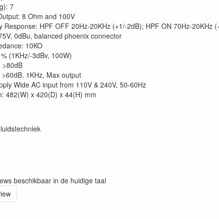
g): 7
Output: 8 Ohm and 100V
y Response: HPF OFF 20Hz-20KHz (+1/-2dB); HPF ON 70Hz-20KHz (+
775V, 0dBu, balanced phoenix connector
pedance: 10KO
1% (1KHz/-3dBv, 100W)
: >80dB
: >60dB, 1KHz, Max output
ply Wide AC input from 110V & 240V, 50-60Hz
n: 482(W) x 420(D) x 44(H) mm
luidstechniek
iews beschikbaar in de huidige taal
view