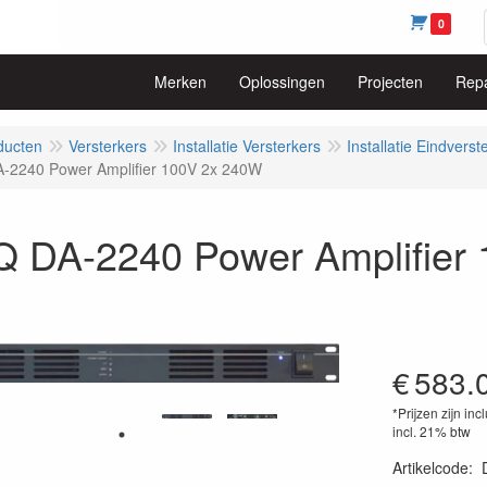
0
Merken
Oplossingen
Projecten
Repa
ducten
Versterkers
Installatie Versterkers
Installatie Eindverst
-2240 Power Amplifier 100V 2x 240W
 DA-2240 Power Amplifier
€
583.
*Prijzen zijn inc
incl. 21% btw
Artikelcode
: