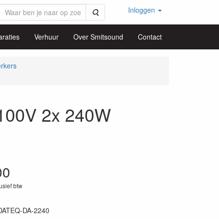
Inloggen
Zoeken
raties
Verhuur
Over Smitsound
Contact
erkers
 100V 2x 240W
00
lusief btw
DATEQ-DA-2240