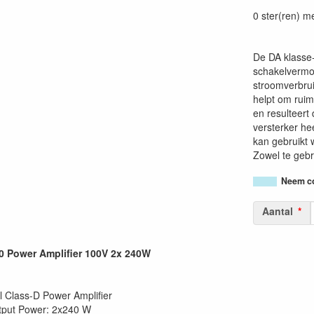
0 ster(ren) m
De DA klasse-
schakelvermog
stroomverbrui
helpt om ruim
en resulteert
versterker h
kan gebruikt 
Zowel te gebr
Neem co
Aantal
 Power Amplifier 100V 2x 240W
 Class-D Power Amplifier
tput Power: 2x240 W