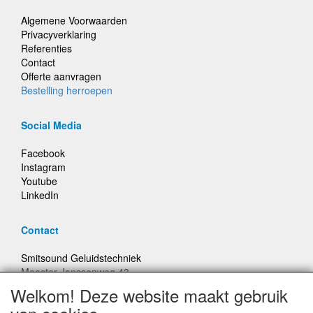
Algemene Voorwaarden
Privacyverklaring
Referenties
Contact
Offerte aanvragen
Bestelling herroepen
Social Media
Facebook
Instagram
Youtube
LinkedIn
Contact
Smitsound Geluidstechniek
Meester Janssenweg 43
5106 NA Dongen
Welkom! Deze website maakt gebruik
E-mail: info@smitsound.nl