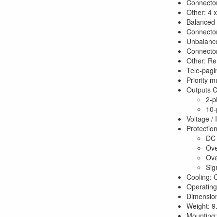
Connecto
Other: 4 
Balanced 
Connecto
Unbalance
Connecto
Other: Re
Tele-pagin
Priority m
Outputs C
2-p
10-
Voltage 
Protectio
DC 
Ove
Ove
Sig
Cooling: 
Operating
Dimension
Weight: 9
Mounting: