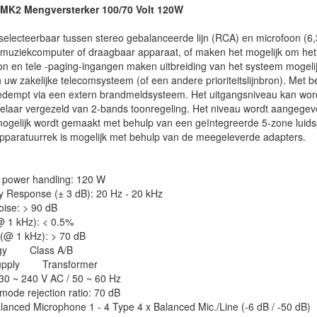
2 Mengversterker 100/70 Volt 120W
electeerbaar tussen stereo gebalanceerde lijn (RCA) en microfoon (6,
 muziekcomputer of draagbaar apparaat, of maken het mogelijk om het to
on en tele -paging-ingangen maken uitbreiding van het systeem mogeli
uw zakelijke telecomsysteem (of een andere prioriteitslijnbron). Met b
edempt via een extern brandmeldsysteem. Het uitgangsniveau kan wo
laar vergezeld van 2-bands toonregeling. Het niveau wordt aangegev
 mogelijk wordt gemaakt met behulp van een geïntegreerde 5-zone luid
pparatuurrek is mogelijk met behulp van de meegeleverde adapters.
power handling: 120 W
 Response (± 3 dB): 20 Hz - 20 kHz
oise: > 90 dB
 1 kHz): < 0.5%
 (@ 1 kHz): > 70 dB
ogy Class A/B
Supply Transformer
30 ~ 240 V AC / 50 ~ 60 Hz
de rejection ratio: 70 dB
alanced Microphone 1 - 4 Type 4 x Balanced Mic./Line (-6 dB / -50 dB)