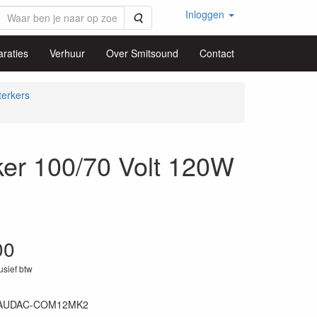
Inloggen
Zoeken
raties
Verhuur
Over Smitsound
Contact
terkers
r 100/70 Volt 120W
00
lusief btw
AUDAC-COM12MK2