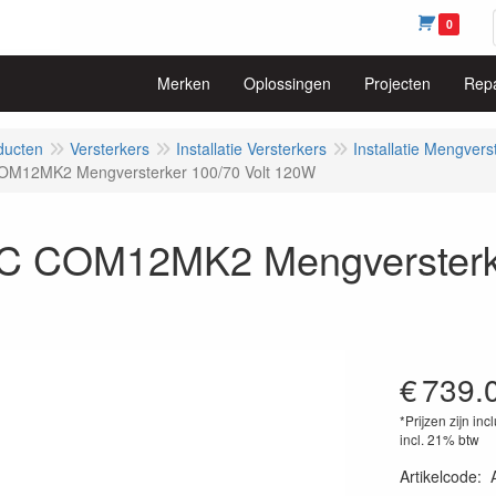
0
Merken
Oplossingen
Projecten
Repa
ducten
Versterkers
Installatie Versterkers
Installatie Mengvers
M12MK2 Mengversterker 100/70 Volt 120W
 COM12MK2 Mengversterke
€
739.
*Prijzen zijn inc
incl. 21% btw
Artikelcode
: