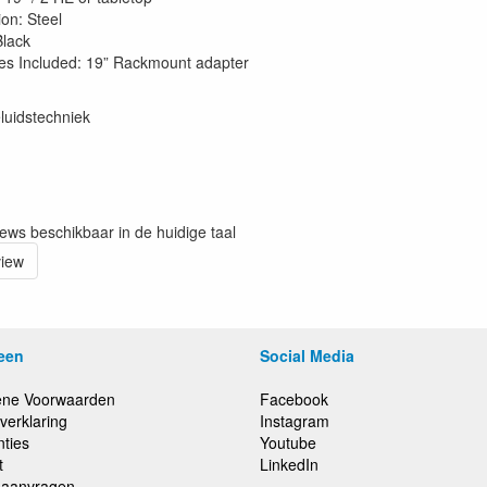
ion: Steel
Black
es Included: 19” Rackmount adapter
luidstechniek
iews beschikbaar in de huidige taal
view
een
Social Media
ne Voorwaarden
Facebook
verklaring
Instagram
nties
Youtube
t
LinkedIn
e aanvragen