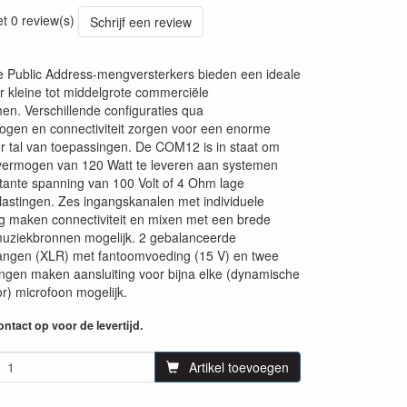
64
et 0 review(s)
Schrijf een review
 Public Address-mengversterkers bieden een ideale
r kleine tot middelgrote commerciële
en. Verschillende configuraties qua
ogen en connectiviteit zorgen voor een enorme
voor tal van toepassingen. De COM12 is in staat om
vermogen van 120 Watt te leveren aan systemen
ante spanning van 100 Volt of 4 Ohm lage
astingen. Zes ingangskanalen met individuele
g maken connectiviteit en mixen met een brede
muziekbronnen mogelijk. 2 gebalanceerde
angen (XLR) met fantoomvoeding (15 V) en twee
gangen maken aansluiting voor bijna elke (dynamische
r) microfoon mogelijk.
ntact op voor de levertijd.
Artikel toevoegen