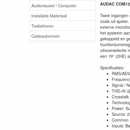
AUDAC COM12MK
Audiovisueel / Computer
Twee ingangen s
Installatie Materiaal
zoals cd-speler,
Toebehoren
externe microfo
het systeem aan 
Cadeaubonnen
gekoppeld en g
hoofdvolumerege
uitvoerselectie
een 19” (2HE) a
Specificaties:
RMS/AES 
Frequency
Signal / N
THD+N (@
Crosstalk
Technol
Power: 
Source: 2
Common mo
Inputs: B