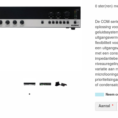
54147950351
0 ster(ren) m
De COM-serie
oplossing voo
geluidssystem
uitgangsverm
flexibiliteit 
een uitgangs
met een const
impedantiebel
niveauregelin
variatie aan 
microfooning
prioriteitsin
of condensato
Neem co
Aantal