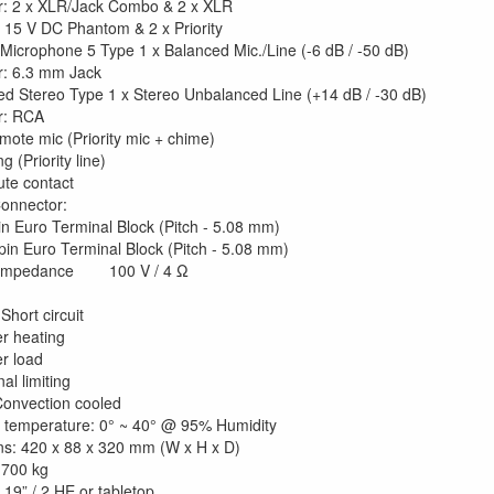
r: 2 x XLR/Jack Combo & 2 x XLR
x 15 V DC Phantom & 2 x Priority
Microphone 5 Type 1 x Balanced Mic./Line (-6 dB / -50 dB)
r: 6.3 mm Jack
d Stereo Type 1 x Stereo Unbalanced Line (+14 dB / -30 dB)
r: RCA
mote mic (Priority mic + chime)
g (Priority line)
ute contact
onnector:
in Euro Terminal Block (Pitch - 5.08 mm)
pin Euro Terminal Block (Pitch - 5.08 mm)
/ Impedance 100 V / 4 Ω
n
Short circuit
r heating
r load
nal limiting
Convection cooled
 temperature: 0° ~ 40° @ 95% Humidity
s: 420 x 88 x 320 mm (W x H x D)
.700 kg
 19” / 2 HE or tabletop