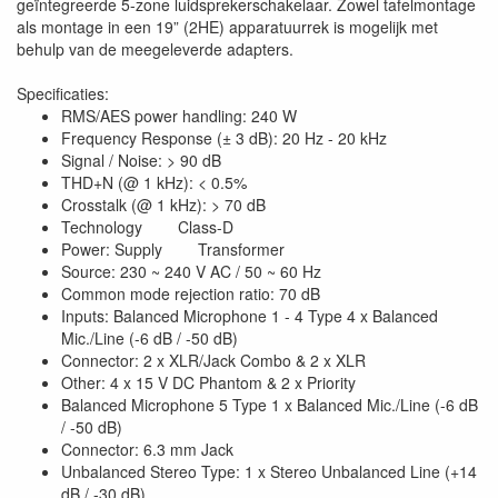
geïntegreerde 5-zone luidsprekerschakelaar. Zowel tafelmontage
als montage in een 19” (2HE) apparatuurrek is mogelijk met
behulp van de meegeleverde adapters.
Specificaties:
RMS/AES power handling: 240 W
Frequency Response (± 3 dB): 20 Hz - 20 kHz
Signal / Noise: > 90 dB
THD+N (@ 1 kHz): < 0.5%
Crosstalk (@ 1 kHz): > 70 dB
Technology Class-D
Power: Supply Transformer
Source: 230 ~ 240 V AC / 50 ~ 60 Hz
Common mode rejection ratio: 70 dB
Inputs: Balanced Microphone 1 - 4 Type 4 x Balanced
Mic./Line (-6 dB / -50 dB)
Connector: 2 x XLR/Jack Combo & 2 x XLR
Other: 4 x 15 V DC Phantom & 2 x Priority
Balanced Microphone 5 Type 1 x Balanced Mic./Line (-6 dB
/ -50 dB)
Connector: 6.3 mm Jack
Unbalanced Stereo Type: 1 x Stereo Unbalanced Line (+14
dB / -30 dB)