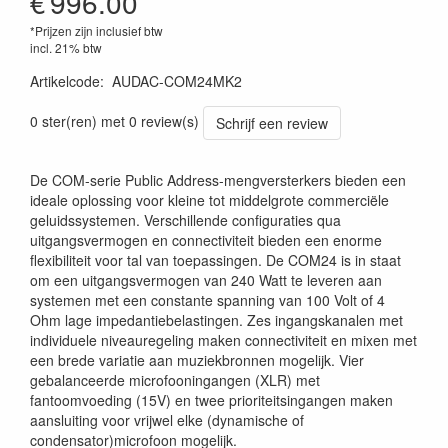
€
996.00
*Prijzen zijn inclusief btw
incl. 21% btw
Artikelcode
:
AUDAC-COM24MK2
5414795035171
0 ster(ren) met 0 review(s)
Schrijf een review
De COM-serie Public Address-mengversterkers bieden een
ideale oplossing voor kleine tot middelgrote commerciële
geluidssystemen. Verschillende configuraties qua
uitgangsvermogen en connectiviteit bieden een enorme
flexibiliteit voor tal van toepassingen. De COM24 is in staat
om een uitgangsvermogen van 240 Watt te leveren aan
systemen met een constante spanning van 100 Volt of 4
Ohm lage impedantiebelastingen. Zes ingangskanalen met
individuele niveauregeling maken connectiviteit en mixen met
een brede variatie aan muziekbronnen mogelijk. Vier
gebalanceerde microfooningangen (XLR) met
fantoomvoeding (15V) en twee prioriteitsingangen maken
aansluiting voor vrijwel elke (dynamische of
condensator)microfoon mogelijk.