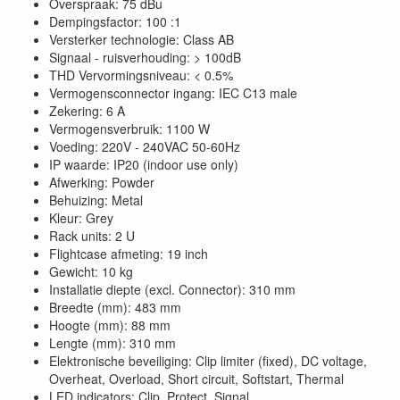
Overspraak: 75 dBu
Dempingsfactor: 100 :1
Versterker technologie: Class AB
Signaal - ruisverhouding: > 100dB
THD Vervormingsniveau: < 0.5%
Vermogensconnector ingang: IEC C13 male
Zekering: 6 A
Vermogensverbruik: 1100 W
Voeding: 220V - 240VAC 50-60Hz
IP waarde: IP20 (indoor use only)
Afwerking: Powder
Behuizing: Metal
Kleur: Grey
Rack units: 2 U
Flightcase afmeting: 19 inch
Gewicht: 10 kg
Installatie diepte (excl. Connector): 310 mm
Breedte (mm): 483 mm
Hoogte (mm): 88 mm
Lengte (mm): 310 mm
Elektronische beveiliging: Clip limiter (fixed), DC voltage,
Overheat, Overload, Short circuit, Softstart, Thermal
LED indicators: Clip, Protect, Signal