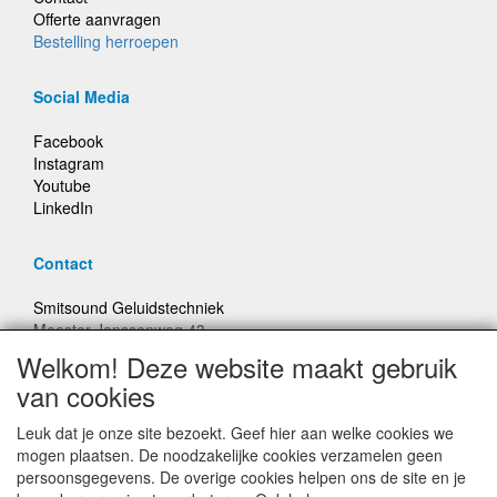
Offerte aanvragen
Bestelling herroepen
Social Media
Facebook
Instagram
Youtube
LinkedIn
Contact
Smitsound Geluidstechniek
Meester Janssenweg 43
5106 NA Dongen
Welkom! Deze website maakt gebruik
E-mail: info@smitsound.nl
van cookies
Telefoon: +31-(0)6-22256322
Leuk dat je onze site bezoekt. Geef hier aan welke cookies we
Bestellingen binnen Nederland, ongeacht gewicht, verstuurd
mogen plaatsen. De noodzakelijke cookies verzamelen geen
voor € 6,95
persoonsgegevens. De overige cookies helpen ons de site en je