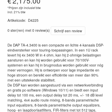
€
2,175.00
*Prijzen zijn inclusief btw
incl. 21% btw
Artikelcode
:
D4225
8717748579485
0 ster(ren) met 0 review(s)
Schrijf een review
De DAP TA-4.3400 is een compacte en lichte 4-kanaals DSP-
eindversterker voor touring-toepassingen. In een 1U rack
levert hij 4x 3400 W in 4 ohm, kan hij 2-ohmige belastingen
aansturen en kan hij worden gebruikt voor 70/100V-
systemen en kan hij in brugmodus worden gebruikt voor nóg
meer vermogen. Hij is ontworpen voor lage impedantie en
hoge stroom en bereikt een efficiëntie van meer dan 90%
met een uitstekende stabiliteit.
De DSP kan worden aangestuurd via een netwerkverbinding
en gratis pc-software (Windows 10/11) en biedt een input
delay tot 100 ms, een output delay tot 20 ms, +/- 18 dB level
matching, 4x4 audio route mixing, 8-bands parametrische
input equalizers, 8-bands parametrische output equalizers,
hoog- en laagdoorlaatfilters, FIR-filters met tot 512 taps,