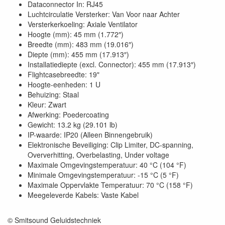
Dataconnector In: RJ45
Luchtcirculatie Versterker: Van Voor naar Achter
Versterkerkoeling: Axiale Ventilator
Hoogte (mm): 45 mm (1.772″)
Breedte (mm): 483 mm (19.016″)
Diepte (mm): 455 mm (17.913″)
Installatiediepte (excl. Connector): 455 mm (17.913″)
Flightcasebreedte: 19"
Hoogte-eenheden: 1 U
Behuizing: Staal
Kleur: Zwart
Afwerking: Poedercoating
Gewicht: 13.2 kg (29.101 lb)
IP-waarde: IP20 (Alleen Binnengebruik)
Elektronische Beveiliging: Clip Limiter, DC-spanning,
Oververhitting, Overbelasting, Under voltage
Maximale Omgevingstemperatuur: 40 °C (104 °F)
Minimale Omgevingstemperatuur: -15 °C (5 °F)
Maximale Oppervlakte Temperatuur: 70 °C (158 °F)
Meegeleverde Kabels: Vaste Kabel
© Smitsound Geluidstechniek