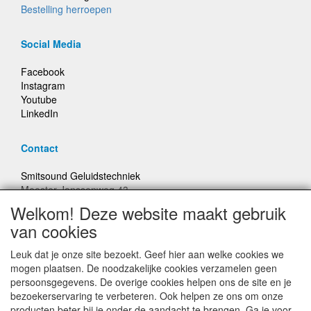
Bestelling herroepen
Social Media
Facebook
Instagram
Youtube
LinkedIn
Contact
Smitsound Geluidstechniek
Meester Janssenweg 43
5106 NA Dongen
Welkom! Deze website maakt gebruik
E-mail: info@smitsound.nl
van cookies
Telefoon: +31-(0)6-22256322
Leuk dat je onze site bezoekt. Geef hier aan welke cookies we
Bestellingen binnen Nederland, ongeacht gewicht, verstuurd
mogen plaatsen. De noodzakelijke cookies verzamelen geen
voor € 6,95
persoonsgegevens. De overige cookies helpen ons de site en je
bezoekerservaring te verbeteren. Ook helpen ze ons om onze
producten beter bij je onder de aandacht te brengen. Ga je voor