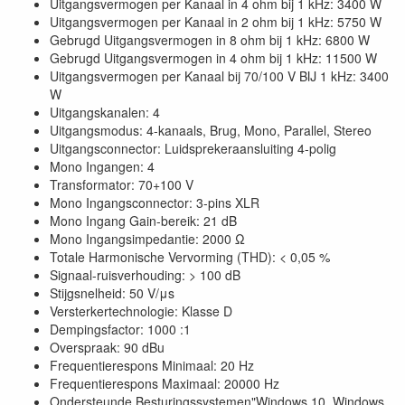
Uitgangsvermogen per Kanaal in 4 ohm bij 1 kHz: 3400 W
Uitgangsvermogen per Kanaal in 2 ohm bij 1 kHz: 5750 W
Gebrugd Uitgangsvermogen in 8 ohm bij 1 kHz: 6800 W
Gebrugd Uitgangsvermogen in 4 ohm bij 1 kHz: 11500 W
Uitgangsvermogen per Kanaal bij 70/100 V BIJ 1 kHz: 3400
W
Uitgangskanalen: 4
Uitgangsmodus: 4-kanaals, Brug, Mono, Parallel, Stereo
Uitgangsconnector: Luidsprekeraansluiting 4-polig
Mono Ingangen: 4
Transformator: 70+100 V
Mono Ingangsconnector: 3-pins XLR
Mono Ingang Gain-bereik: 21 dB
Mono Ingangsimpedantie: 2000 Ω
Totale Harmonische Vervorming (THD): < 0,05 %
Signaal-ruisverhouding: > 100 dB
Stijgsnelheid: 50 V/μs
Versterkertechnologie: Klasse D
Dempingsfactor: 1000 :1
Overspraak: 90 dBu
Frequentierespons Minimaal: 20 Hz
Frequentierespons Maximaal: 20000 Hz
Ondersteunde Besturingssystemen"Windows 10, Windows