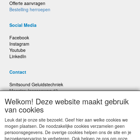
Offerte aanvragen
Bestelling herroepen
Social Media
Facebook
Instagram
Youtube
LinkedIn
Contact
Smitsound Geluidstechniek
Meester Janssenweg 43
5106 NA Dongen
Welkom! Deze website maakt gebruik
E-mail: info@smitsound.nl
van cookies
Telefoon: +31-(0)6-22256322
Leuk dat je onze site bezoekt. Geef hier aan welke cookies we
Bestellingen binnen Nederland, ongeacht gewicht, verstuurd
mogen plaatsen. De noodzakelijke cookies verzamelen geen
voor € 6,95
persoonsgegevens. De overige cookies helpen ons de site en je
bezoekerservaring te verbeteren. Ook helpen ze ons om onze