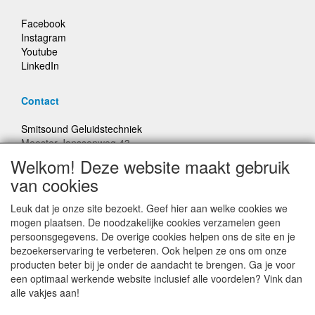
Facebook
Instagram
Youtube
LinkedIn
Contact
Smitsound Geluidstechniek
Meester Janssenweg 43
5106 NA Dongen
Welkom! Deze website maakt gebruik
E-mail: info@smitsound.nl
van cookies
Telefoon: +31-(0)6-22256322
Leuk dat je onze site bezoekt. Geef hier aan welke cookies we
Bestellingen binnen Nederland, ongeacht gewicht, verstuurd
mogen plaatsen. De noodzakelijke cookies verzamelen geen
voor € 6,95
persoonsgegevens. De overige cookies helpen ons de site en je
bezoekerservaring te verbeteren. Ook helpen ze ons om onze
producten beter bij je onder de aandacht te brengen. Ga je voor
Prijzen inclusief 21% BTW, tenzij anders vermeldt
een optimaal werkende website inclusief alle voordelen? Vink dan
alle vakjes aan!
Prijswijzigingen en typefouten voorbehouden