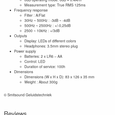
Measurement type: True RMS 125ms
Frequency response
Filter : A/Flat
30Hz ~ 500Hz : -3dB ~ -4dB
500Hz ~ 2500Hz : +/-0,25dB
2500 ~ 10kHz : +/3dB
Outputs
Display: LEDs of different colors
Headphones: 3.5mm stereo plug
Power supply
Batteries: 2 x LR6 – AA
Control: LED
Duration of service: 100h
Dimensions
Dimensions (W x H x D): 83 x 126 x 35 mm
Weight : About 300g
© Smitsound Geluidstechniek
Reviews