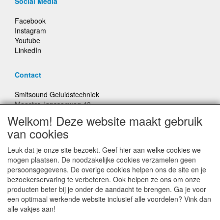
Social Media
Facebook
Instagram
Youtube
LinkedIn
Contact
Smitsound Geluidstechniek
Meester Janssenweg 43
5106 NA Dongen
Welkom! Deze website maakt gebruik
E-mail: info@smitsound.nl
van cookies
Telefoon: +31-(0)6-22256322
Leuk dat je onze site bezoekt. Geef hier aan welke cookies we
Bestellingen binnen Nederland, ongeacht gewicht, verstuurd
mogen plaatsen. De noodzakelijke cookies verzamelen geen
voor € 6,95
persoonsgegevens. De overige cookies helpen ons de site en je
bezoekerservaring te verbeteren. Ook helpen ze ons om onze
producten beter bij je onder de aandacht te brengen. Ga je voor
Prijzen inclusief 21% BTW, tenzij anders vermeldt
een optimaal werkende website inclusief alle voordelen? Vink dan
alle vakjes aan!
Prijswijzigingen en typefouten voorbehouden