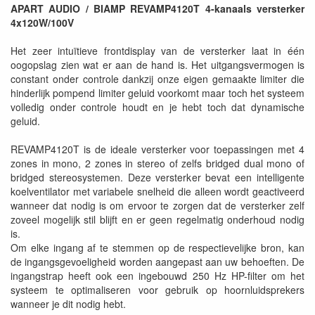
APART AUDIO / BIAMP REVAMP4120T 4-kanaals versterker
4x120W/100V
Het zeer intuïtieve frontdisplay van de versterker laat in één
oogopslag zien wat er aan de hand is. Het uitgangsvermogen is
constant onder controle dankzij onze eigen gemaakte limiter die
hinderlijk pompend limiter geluid voorkomt maar toch het systeem
volledig onder controle houdt en je hebt toch dat dynamische
geluid.
REVAMP4120T is de ideale versterker voor toepassingen met 4
zones in mono, 2 zones in stereo of zelfs bridged dual mono of
bridged stereosystemen. Deze versterker bevat een intelligente
koelventilator met variabele snelheid die alleen wordt geactiveerd
wanneer dat nodig is om ervoor te zorgen dat de versterker zelf
zoveel mogelijk stil blijft en er geen regelmatig onderhoud nodig
is.
Om elke ingang af te stemmen op de respectievelijke bron, kan
de ingangsgevoeligheid worden aangepast aan uw behoeften. De
ingangstrap heeft ook een ingebouwd 250 Hz HP-filter om het
systeem te optimaliseren voor gebruik op hoornluidsprekers
wanneer je dit nodig hebt.