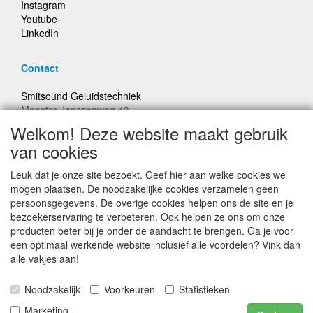
Instagram
Youtube
LinkedIn
Contact
Smitsound Geluidstechniek
Meester Janssenweg 43
5106 NA Dongen
Welkom! Deze website maakt gebruik
E-mail: info@smitsound.nl
van cookies
Telefoon: +31-(0)6-22256322
Leuk dat je onze site bezoekt. Geef hier aan welke cookies we
Bestellingen binnen Nederland, ongeacht gewicht, verstuurd
mogen plaatsen. De noodzakelijke cookies verzamelen geen
voor € 6,95
persoonsgegevens. De overige cookies helpen ons de site en je
bezoekerservaring te verbeteren. Ook helpen ze ons om onze
producten beter bij je onder de aandacht te brengen. Ga je voor
Prijzen inclusief 21% BTW, tenzij anders vermeldt
een optimaal werkende website inclusief alle voordelen? Vink dan
alle vakjes aan!
Prijswijzigingen en typefouten voorbehouden
Noodzakelijk
Voorkeuren
Statistieken
© Smitsound Geluidstechniek 2024, alle rechten
Marketing