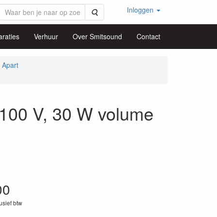
Inloggen
Zoeken
raties
Verhuur
Over Smitsound
Contact
 Apart
00 V, 30 W volume
00
lusief btw