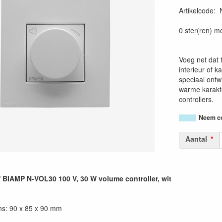
Artikelcode
:
0 ster(ren) m
Voeg net dat t
interieur of 
speciaal ontwi
warme karakte
controllers.
Neem co
Aantal
BIAMP N-VOL30 100 V, 30 W volume controller, wit
s: 90 x 85 x 90 mm