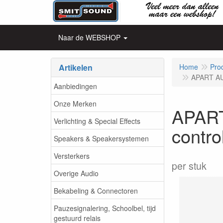
Naar de WEBSHOP
Artikelen
Home
Pro
APART AUD
Aanbiedingen
Onze Merken
APART
Verlichting & Special Effects
control
Speakers & Speakersystemen
Versterkers
per stuk
Overige Audio
Bekabeling & Connectoren
Pauzesignalering, Schoolbel, tijd
gestuurd relais