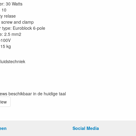
r: 30 Watts
+ 10
ty relase
 screw and clamp
 type: Euroblock 6-pole
e: 2.5 mm2
e100V
.15 kg
luidstechniek
iews beschikbaar in de huidige taal
view
een
Social Media