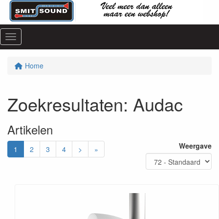
Menu
Home
Zoekresultaten
: Audac
Artikelen
Weergave
1
2
3
4
>
»