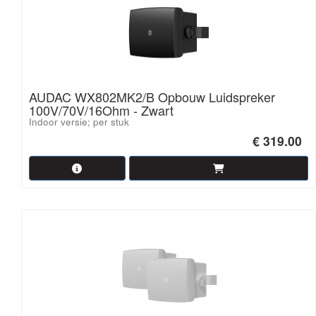
AUDAC WX802MK2/B Opbouw Luidspreker
100V/70V/16Ohm - Zwart
Indoor versie; per stuk
€ 319.00