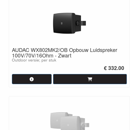
AUDAC WX802MK2/OB Opbouw Luidspreker
100V/70V/16Ohm - Zwart
Outdoor versie; per stuk
€ 332.00