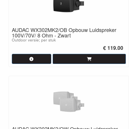
AUDAC WX302MK2/OB Opbouw Luidspreker
100V/70V/ 8 Ohm - Zwart
Outdoor versie; per stuk
€ 119.00
AUDAC WX302MK2/OW Opbouw Luidspreker