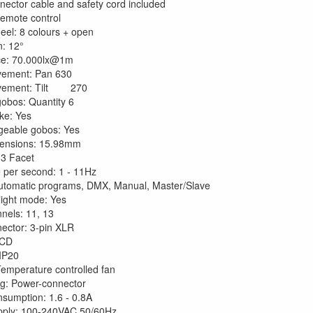
ector cable and safety cord included
remote control
eel: 8 colours + open
n: 12°
ce: 70.000lx@1m
ement: Pan 630
vement: Tilt 270
gobos: Quantity 6
ke: Yes
geable gobos: Yes
ensions: 15.98mm
 3 Facet
e per second: 1 - 11Hz
tomatic programs, DMX, Manual, Master/Slave
light mode: Yes
els: 11, 13
ector: 3-pin XLR
LCD
 IP20
Temperature controlled fan
g: Power-connector
sumption: 1.6 - 0.8A
pply: 100-240VAC 50/60Hz