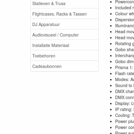
Powerconn
Statieven & Truss
Included 
Colour wh
Flightcases, Racks & Tassen
Dispersio
DJ Apparatuur
Illuminan
Head mov
Audiovisueel / Computer
Head mo
Rotating 
Installatie Materiaal
Gobo sha
Interchan
Toebehoren
Gobo dim
Cadeaubonnen
Prisma 1:
Flash rat
Modes: Au
Sound to 
DMX chann
DMX conn
Display: 
IP rating:
Cooling: 
Power plu
Power con
Power su