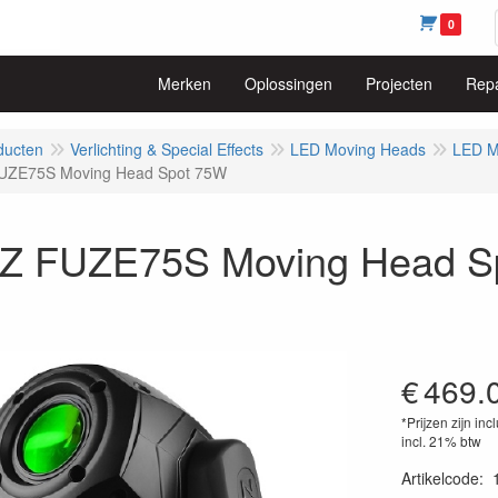
0
Merken
Oplossingen
Projecten
Repa
ducten
Verlichting & Special Effects
LED Moving Heads
LED M
ZE75S Moving Head Spot 75W
 FUZE75S Moving Head S
€
469.
*Prijzen zijn inc
incl. 21% btw
Artikelcode
: