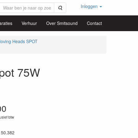
Inloggen
Zoeken
raties
Verhuur
Over Smitsound
Contact
oving Heads SPOT
pot 75W
00
lusief btw
150.382