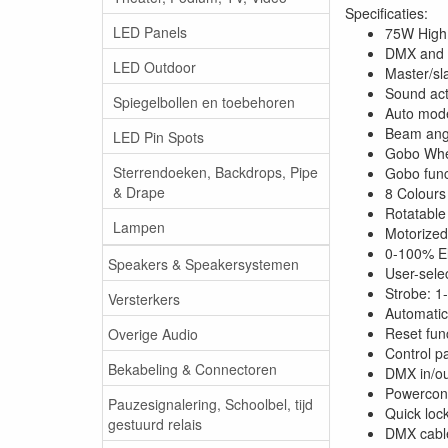
Specificaties:
LED Panels
75W High 
DMX and 
LED Outdoor
Master/sl
Sound acti
Spiegelbollen en toebehoren
Auto mod
Beam ang
LED Pin Spots
Gobo Whee
Sterrendoeken, Backdrops, Pipe
Gobo func
& Drape
8 Colours
Rotatable
Lampen
Motorized
0-100% E
Speakers & Speakersystemen
User-selec
Strobe: 1
Versterkers
Automatic 
Reset fun
Overige Audio
Control p
Bekabeling & Connectoren
DMX in/ou
Powerconn
Pauzesignalering, Schoolbel, tijd
Quick loc
gestuurd relais
DMX cable