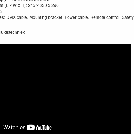
s (L x W x H): 245 x 230 x 290
.3
es: DMX cable, Mounting bracket, Power cable, Remote control, Safety
luidstechniek