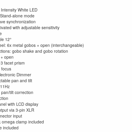
Intensity White LED
Stand-alone mode
ave synchronization
vated with adjustable sensitivity
e
le 12°
l: 6x metal gobos + open (interchangeable)
tions: gobo shake and gobo rotation
 + open
 3 facet prism
 focus
lectronic Dimmer
table pan and tilt
-11Hz
pan/tilt correction
ction
anel with LCD display
tput via 3-pin XLR
ector input
k omega clamp included
 included