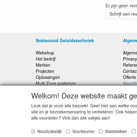
Er zijn geen rev
Schrijf een re
Smitsound Geluidstechniek
Algem
Webshop
Algeme
Het bedrijf
Privacy
Merken
Refere
Projecten
Contac
Oplossingen
Offert
Multi Zone systemen
Bestell
100 Volt systemen
Welkom! Deze website maakt geb
Onderhoud en Reparaties
Leuk dat je onze site bezoekt. Geef hier aan welke 
Bestellingen binnen Nederland, ongeacht gewicht
site en je bezoekerservaring te verbeteren. Ook helpe
verstuurd voor € 6,95
alle voordelen? Vink dan alle vakjes aan!
Noodzakelijk
Voorkeuren
Statistieken