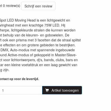
37
et 0 review(s)
Schrijf een review
pot LED Moving Head is een lichtgewicht en
inghead met een krachtige 75W LED. Hij
herpe, lichtgekleurde stralen die kunnen worden
t behulp van de kleuren- en gobowielen. De
 ook een prisma met 3 facetten dat de straal splitst
e effecten en om grotere gebieden te bestrijken.
a DMX, Auto-modus met spannende ingebouwde
ound Active-modus of gekoppeld in Master/Slave-
t voor lichtontwerpers, dj's, bands, clubs, bars en
waar een kleine voetafdruk en een laag gewicht van
g zijn.
ntact op voor de levertijd.
Artikel toevoegen