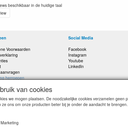
iews beschikbaar in de huidige taal
view
een
Social Media
ne Voorwaarden
Facebook
verklaring
Instagram
nties
Youtube
t
LinkedIn
e aanvragen
ing herroepen
ruik van cookies
cookies we mogen plaatsen. De noodzakelijke cookies verzamelen geen
,
Prijzen inclusief 21% BTW, tenzij anders vermeldt
n ze ons om onze producten beter bij je onder de aandacht te brengen.
Marketing
© Smitsound Geluidstechniek 2024, alle rechten voorbehouden