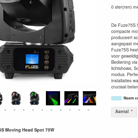
87156933097
0 ster(ren) m
De Fuze75S S
compacte mov
produceert sc
aangepast me
Fuze75S heeft
voor geweldig
Bediening vi
lichtshows, S
modus. Perfec
installaties 
cruciaal belan
Neem co
Aantal
S Moving Head Spot 75W