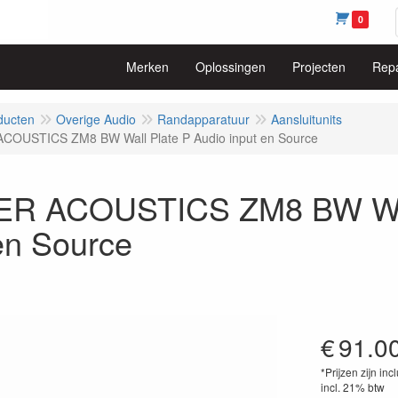
0
Merken
Oplossingen
Projecten
Repa
ducten
Overige Audio
Randapparatuur
Aansluitunits
COUSTICS ZM8 BW Wall Plate P Audio input en Source
R ACOUSTICS ZM8 BW Wall
en Source
€
91.0
*Prijzen zijn inc
incl. 21% btw