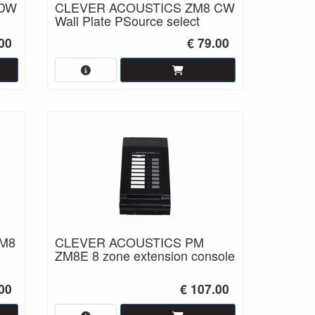
 DW
CLEVER ACOUSTICS ZM8 CW
Wall Plate PSource select
.00
€ 79.00
M8
CLEVER ACOUSTICS PM
ZM8E 8 zone extension console
00
€ 107.00