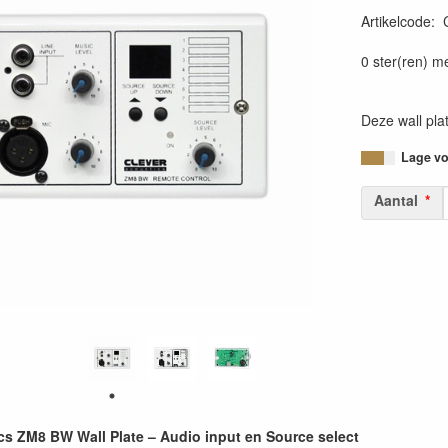
Artikelcode
:
0 ster(ren) m
Deze wall pla
Lage voo
Aantal
cs ZM8 BW Wall Plate – Audio input en Source select