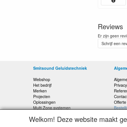
Reviews
Er zijn geen rev
Schrijf een re
Smitsound Geluidstechniek
Algem
Webshop
Algeme
Het bedrijf
Privacy
Merken
Refere
Projecten
Contac
Oplossingen
Offert
Multi Zone systemen
Bestell
100 Volt systemen
Welkom! Deze website maakt geb
Onderhoud en Reparaties