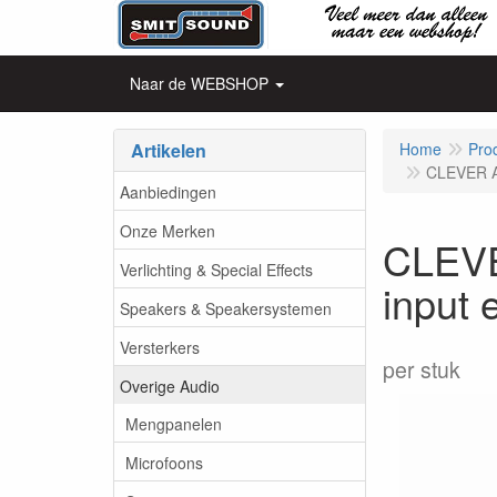
Naar de WEBSHOP
Artikelen
Home
Pro
CLEVER A
Aanbiedingen
Onze Merken
CLEVE
Verlichting & Special Effects
input 
Speakers & Speakersystemen
Versterkers
per stuk
Overige Audio
Mengpanelen
Microfoons