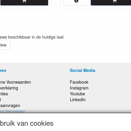
iews beschikbaar in de huidige taal
view
een
Social Media
ne Voorwaarden
Facebook
verklaring
Instagram
nties
Youtube
t
LinkedIn
e aanvragen
ing herroepen
ruik van cookies