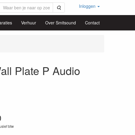
Inloggen
Zoeken
raties
Verhuur
Over Smitsound
Contact
 Plate P Audio
0
lusief btw