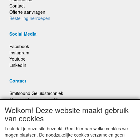
Contact
Offerte aanvragen
Bestelling herroepen
Social Media
Facebook
Instagram
Youtube
LinkedIn
Contact
Smitsound Geluidstechniek
Meester Janssenweg 43
5106 NA Dongen
Welkom! Deze website maakt gebruik
E-mail: info@smitsound.nl
van cookies
Telefoon: +31-(0)6-22256322
Leuk dat je onze site bezoekt. Geef hier aan welke cookies we
Bestellingen binnen Nederland, ongeacht gewicht, verstuurd
mogen plaatsen. De noodzakelijke cookies verzamelen geen